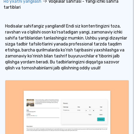
Ro'yxatni yangilash
Voqealar sahifasi - Yangi ichki sahifa
tartiblari
Hodisalar sahifangiz yangilandi! Endi siz kontentingizni toza,
ravshan va o‘qilishi oson ko‘rsatadigan yangi, zamonaviy ichki
sahifa tartiblaridan tanlashingiz mumkin. Ushbu yangi dizaynlar
sizga tadbir tafsilotlarini yanada professional tarzda taqdim
etishga, barcha qurilmalarda ko'rish tajribasini yaxshilashga va
zamonaviy ko'rinish bilan tashrif buyuruvchilar e'tiborini jalb
qilishga yordam beradi. Bu tadbirlaringizni diqqatga sazovor
qilish va tomoshabinlarni jalb qilishning oddiy usuli!