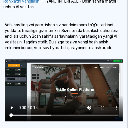
Ro'yxatni yangilash
YANGI INTERFACE - Bosh sahifa matni
uchun AI vositasi
Veb-saytingizni yaratishda siz har doim ham to'g'ri tarkibni
yodda tutmasligingiz mumkin. Sizni tezda boshlash uchun biz
endi siz uchun Bosh sahifa sarlavhalarini yaratadigan yangi AI
vositasini taqdim etdik. Bu sizga tez va yangi boshlanish
imkonini beradi, veb-sayt yaratish jarayonini tezlashtiradi.