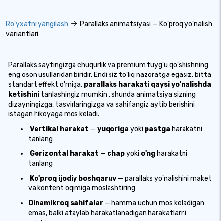
Ro'yxatni yangilash
Parallaks animatsiyasi — Ko'proq yo'nalish
variantlari
Parallaks saytingizga chuqurlik va premium tuyg'u qo'shishning
eng oson usullaridan biridir. Endi siz to'liq nazoratga egasiz: bitta
standart effekt o'rniga,
parallaks harakati qaysi yo'nalishda
ketishini
tanlashingiz mumkin
, shunda animatsiya sizning
dizayningizga, tasvirlaringizga va sahifangiz aytib berishini
istagan hikoyaga mos keladi.
Vertikal harakat
—
yuqoriga
yoki
pastga
harakatni
tanlang
Gorizontal harakat
—
chap
yoki
o'ng
harakatni
tanlang
Ko'proq ijodiy boshqaruv
— parallaks yo'nalishini maket
va kontent oqimiga moslashtiring
Dinamikroq sahifalar
— hamma uchun mos keladigan
emas, balki ataylab harakatlanadigan harakatlarni