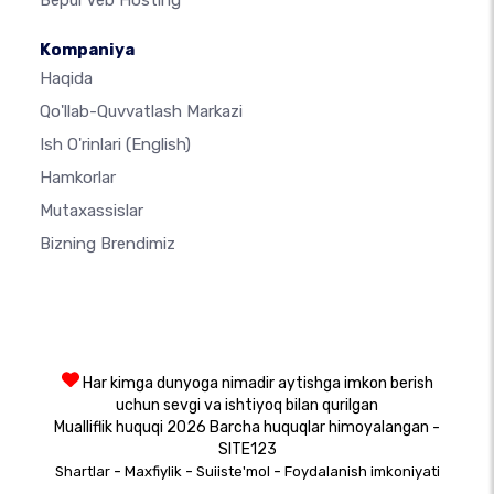
Kompaniya
Haqida
Qo'llab-Quvvatlash Markazi
Ish O'rinlari
(English)
Hamkorlar
Mutaxassislar
Bizning Brendimiz
Har kimga dunyoga nimadir aytishga imkon berish
uchun sevgi va ishtiyoq bilan qurilgan
Mualliflik huquqi 2026 Barcha huquqlar himoyalangan -
SITE123
-
-
-
Shartlar
Maxfiylik
Suiiste'mol
Foydalanish imkoniyati