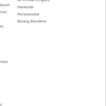
Ish O'rinlari
(English)
kazish
Hamkorlar
chisi
Mutaxassislar
Bizning Brendimiz
si
chisi
si