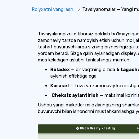
Ro'yxatni yangilash
Tavsiyanomalar — Yangi ma
Tavsiyalaringizni e'tiborsiz qoldirib bo'lmaydigan
zamonaviy tarzda namoyish etish uchun mo'lja
tashrif buyuruvchilarga sizning biznesingizga t
yordam beradi. Sizga qalin aylanadigan displey, s
mos keladigan uslubni tanlashingiz mumkin.
Roladex
— bir vaqtning o'zida
5 tagacha
aylanish effektiga ega
Karusel
— toza va zamonaviy ko'rinishga 
Cheksiz aylantirish
— maksimal ko'rini
Ushbu yangi maketlar mijozlaringizning sharhlarin
buyuruvchi bilan ishonchni mustahkamlashga y