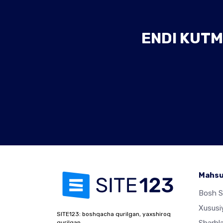
ENDI KUTM
Mahsu
Bosh S
Xususiy
SITE123: boshqacha qurilgan, yaxshiroq
qurilgan.