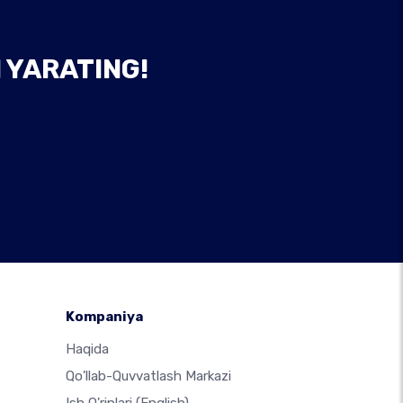
 YARATING!
Kompaniya
Haqida
Qo'llab-Quvvatlash Markazi