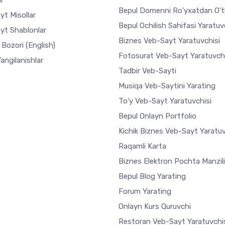
r
Bepul Domenni Ro'yxatdan O't
yt Misollar
Bepul Ochilish Sahifasi Yaratuv
yt Shablonlar
Biznes Veb-Sayt Yaratuvchisi
r Bozori
(English)
Fotosurat Veb-Sayt Yaratuvchi
Yangilanishlar
Tadbir Veb-Sayti
Musiqa Veb-Saytini Yarating
To'y Veb-Sayt Yaratuvchisi
Bepul Onlayn Portfolio
Kichik Biznes Veb-Sayt Yaratuv
Raqamli Karta
Biznes Elektron Pochta Manzili
Bepul Blog Yarating
Forum Yarating
Onlayn Kurs Quruvchi
Restoran Veb-Sayt Yaratuvchi