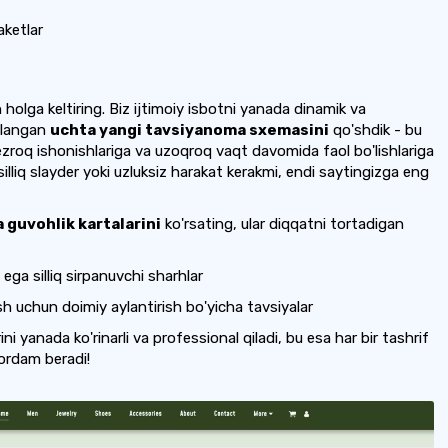
ketlar
 holga keltiring. Biz
ijtimoiy isbotni yanada dinamik va
llangan
uchta yangi tavsiyanoma sxemasini
qo'shdik
- bu
ezroq ishonishlariga va uzoqroq vaqt davomida faol bo'lishlariga
illiq slayder yoki uzluksiz harakat kerakmi, endi saytingizga eng
 guvohlik kartalarini
ko'rsating,
ular diqqatni tortadigan
ega silliq sirpanuvchi sharhlar
sh uchun doimiy aylantirish bo'yicha tavsiyalar
i yanada ko'rinarli va professional qiladi, bu esa har bir tashrif
ordam beradi!