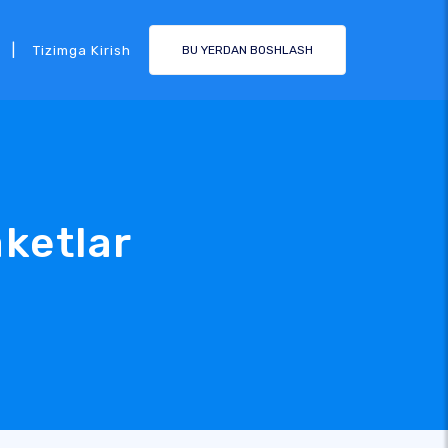
|
Tizimga Kirish
BU YERDAN BOSHLASH
ketlar