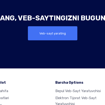
ANG, VEB-SAYTINGIZNI BUGUN
Veb-sayt yarating
lot
Barcha Options
ahifa
Bepul Veb-Sayt Yaratuvchisi
atlari
Elektron Tijorat Veb-Sayt
Yaratuvchisi