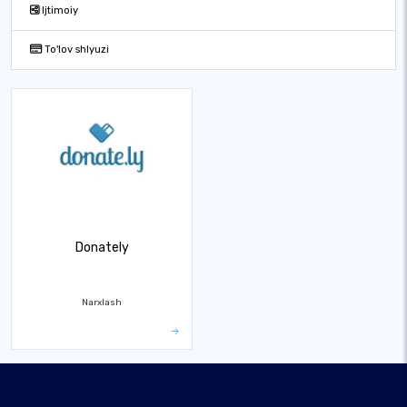
Ijtimoiy
To'lov shlyuzi
Donately
Narxlash