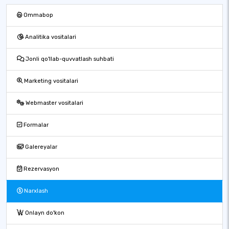
Ommabop
Analitika vositalari
Jonli qo'llab-quvvatlash suhbati
Marketing vositalari
Webmaster vositalari
Formalar
Galereyalar
Rezervasyon
Narxlash
Onlayn do'kon