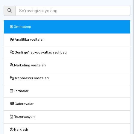
Ommabop
Analitika vositalari
Jonli qo'llab-quvvatlash suhbati
Marketing vositalari
Webmaster vositalari
Formalar
Galereyalar
Rezervasyon
Narxlash