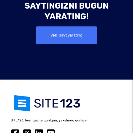
SAYTINGIZNI BUGUN
YARATING!
Veb-sayt yarating
SITE123: boshqacha qurilgan, yaxshiroq qurilgan.