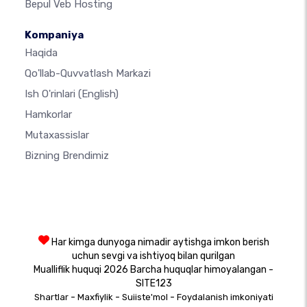
Bepul Veb Hosting
Kompaniya
Haqida
Qo'llab-Quvvatlash Markazi
Ish O'rinlari
(English)
Hamkorlar
Mutaxassislar
Bizning Brendimiz
Har kimga dunyoga nimadir aytishga imkon berish
uchun sevgi va ishtiyoq bilan qurilgan
Mualliflik huquqi 2026 Barcha huquqlar himoyalangan -
SITE123
-
-
-
Shartlar
Maxfiylik
Suiiste'mol
Foydalanish imkoniyati