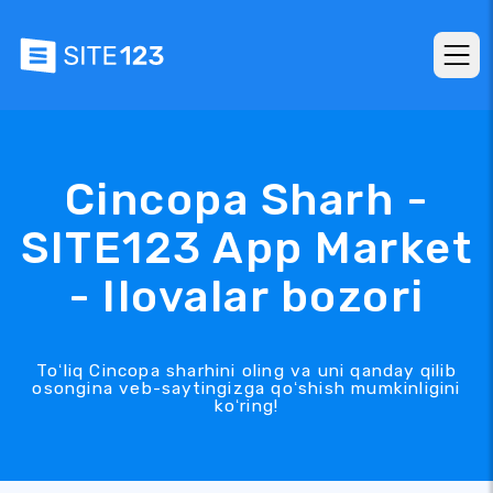
Cincopa Sharh -
SITE123 App Market
- Ilovalar bozori
Toʻliq Cincopa sharhini oling va uni qanday qilib
osongina veb-saytingizga qoʻshish mumkinligini
koʻring!