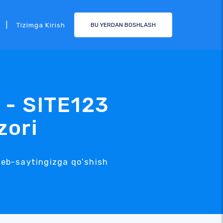
|
Tizimga Kirish
BU YERDAN BOSHLASH
 - SITE123
zori
 veb-saytingizga qoʻshish