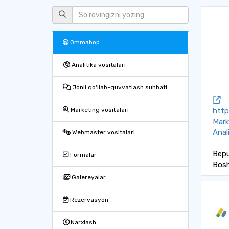
Ommabop
Analitika vositalari
Jonli qo'llab-quvvatlash suhbati
http
Marketing vositalari
Mark
Anali
Webmaster vositalari
Bepu
Formalar
Bosh
Galereyalar
Rezervasyon
Narxlash