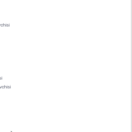
chisi
si
vchisi