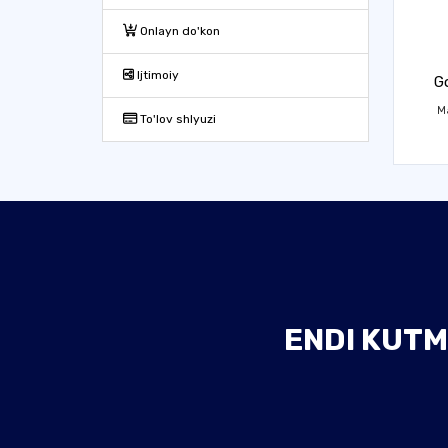
Onlayn do'kon
Ijtimoiy
G
Ma
To'lov shlyuzi
ENDI KUTM