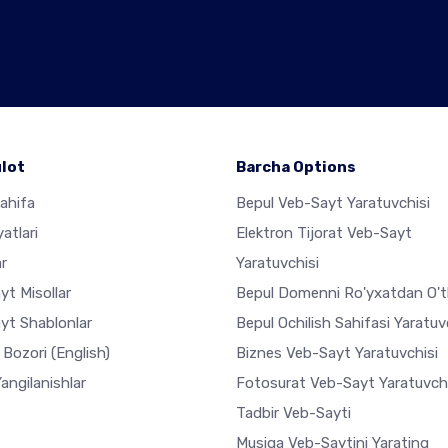
lot
Barcha Options
ahifa
Bepul Veb-Sayt Yaratuvchisi
atlari
Elektron Tijorat Veb-Sayt
r
Yaratuvchisi
yt Misollar
Bepul Domenni Ro'yxatdan O't
yt Shablonlar
Bepul Ochilish Sahifasi Yaratuv
r Bozori
(English)
Biznes Veb-Sayt Yaratuvchisi
Yangilanishlar
Fotosurat Veb-Sayt Yaratuvchi
Tadbir Veb-Sayti
Musiqa Veb-Saytini Yarating