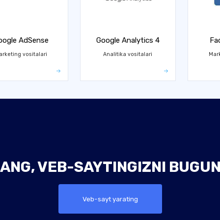
oogle AdSense
Google Analytics 4
Fa
rketing vositalari
Analitika vositalari
Mark
ANG, VEB-SAYTINGIZNI BUGUN
Veb-sayt yarating