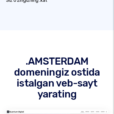
Siz o'zingizning .kat
.AMSTERDAM
domeningiz ostida
istalgan veb-sayt
yarating