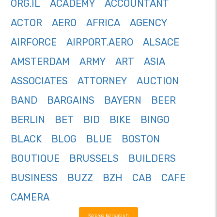
ORG.IL
ACADEMY
ACCOUNTANT
ACTOR
AERO
AFRICA
AGENCY
AIRFORCE
AIRPORT.AERO
ALSACE
AMSTERDAM
ARMY
ART
ASIA
ASSOCIATES
ATTORNEY
AUCTION
BAND
BARGAINS
BAYERN
BEER
BERLIN
BET
BID
BIKE
BINGO
BLACK
BLOG
BLUE
BOSTON
BOUTIQUE
BRUSSELS
BUILDERS
BUSINESS
BUZZ
BZH
CAB
CAFE
CAMERA
Ko'proq ko'rsatish