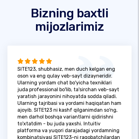
Bizning baxtli
mijozlarimiz
SITE123, shubhasiz, men duch kelgan eng
oson va eng qulay veb-sayt dizayneridir.
Ularning yordam chat bo'yicha texniklari
juda professional bo'lib, ta'sirchan veb-sayt
yaratish jarayonini nihoyatda sodda qiladi.
Ularning tajribasi va yordami haqiqatan ham
ajoyib. SITE123 ni kashf qilganimdan so'ng,
men darhol boshqa variantlarni qidirishni
to'xtatdim - bu juda yaxshi. Intuitiv
platforma va yuqori darajadagi yordamning
kombinatsiyasi SITE123-ni raqobatchilardan