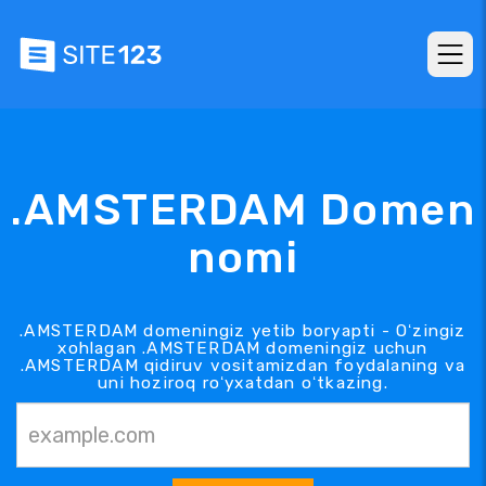
.AMSTERDAM Domen
nomi
.AMSTERDAM domeningiz yetib boryapti - Oʻzingiz
xohlagan .AMSTERDAM domeningiz uchun
.AMSTERDAM qidiruv vositamizdan foydalaning va
uni hoziroq roʻyxatdan oʻtkazing.