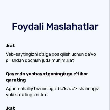
Foydali Maslahatlar
.kat
Veb-saytingizni o'ziga xos qilish uchun da'vo
qilishdan qochish juda muhim .kat
Qayerda yashayotganingizga e'tibor
qarating
Agar mahalliy biznesingiz bo'lsa, o'z shahringiz
yoki shtatingizni .kat
.kat