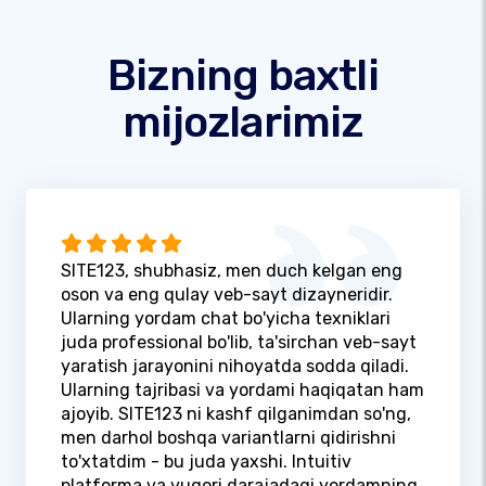
Bizning baxtli
mijozlarimiz
SITE123, shubhasiz, men duch kelgan eng
oson va eng qulay veb-sayt dizayneridir.
Ularning yordam chat bo'yicha texniklari
juda professional bo'lib, ta'sirchan veb-sayt
yaratish jarayonini nihoyatda sodda qiladi.
Ularning tajribasi va yordami haqiqatan ham
ajoyib. SITE123 ni kashf qilganimdan so'ng,
men darhol boshqa variantlarni qidirishni
to'xtatdim - bu juda yaxshi. Intuitiv
platforma va yuqori darajadagi yordamning