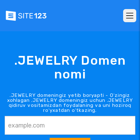
.JEWELRY Domen
nomi
.JEWELRY domeningiz yetib boryapti - Oʻzingiz
xohlagan .JEWELRY domeningiz uchun .JEWELRY
qidiruv vositamizdan foydalaning va uni hoziroq
roʻyxatdan oʻtkazing.