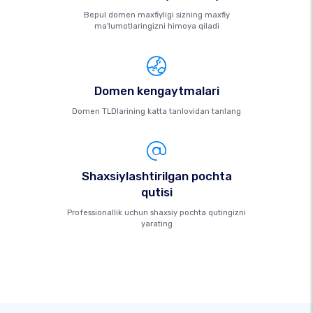
Bepul domen maxfiyligi sizning maxfiy
ma'lumotlaringizni himoya qiladi
Domen kengaytmalari
Domen TLDlarining katta tanlovidan tanlang
Shaxsiylashtirilgan pochta
qutisi
Professionallik uchun shaxsiy pochta qutingizni
yarating