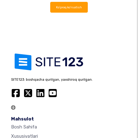
Ko'proq ko'rsatish
SITE123: boshqacha qurilgan, yaxshiroq qurilgan.
Mahsulot
Bosh Sahifa
Xususiyatlari