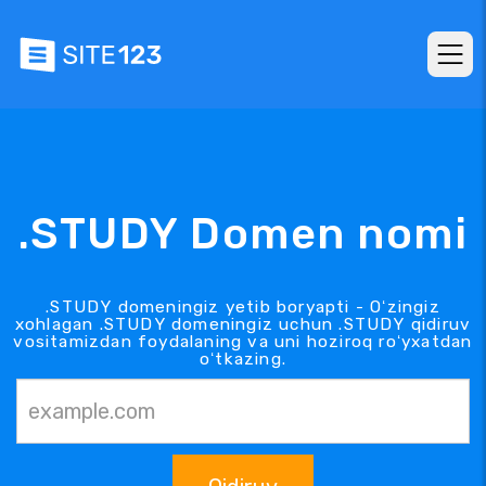
.STUDY Domen nomi
.STUDY domeningiz yetib boryapti - Oʻzingiz
xohlagan .STUDY domeningiz uchun .STUDY qidiruv
vositamizdan foydalaning va uni hoziroq roʻyxatdan
oʻtkazing.