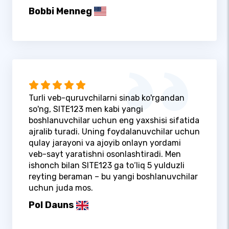
Bobbi Menneg
Turli veb-quruvchilarni sinab ko'rgandan
so'ng, SITE123 men kabi yangi
boshlanuvchilar uchun eng yaxshisi sifatida
ajralib turadi. Uning foydalanuvchilar uchun
qulay jarayoni va ajoyib onlayn yordami
veb-sayt yaratishni osonlashtiradi. Men
ishonch bilan SITE123 ga to‘liq 5 yulduzli
reyting beraman – bu yangi boshlanuvchilar
uchun juda mos.
Pol Dauns