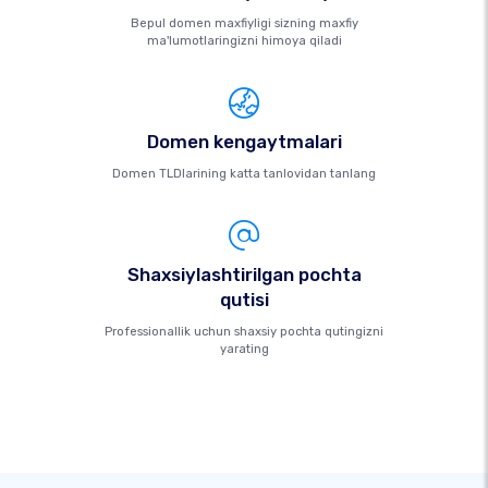
Bepul domen maxfiyligi sizning maxfiy
ma'lumotlaringizni himoya qiladi
Domen kengaytmalari
Domen TLDlarining katta tanlovidan tanlang
Shaxsiylashtirilgan pochta
qutisi
Professionallik uchun shaxsiy pochta qutingizni
yarating