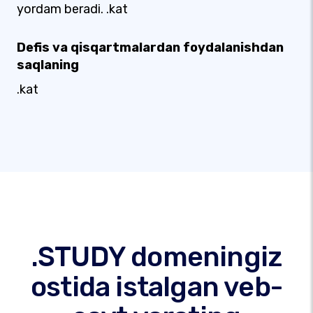
yordam beradi. .kat
Defis va qisqartmalardan foydalanishdan
saqlaning
.kat
.STUDY domeningiz
ostida istalgan veb-