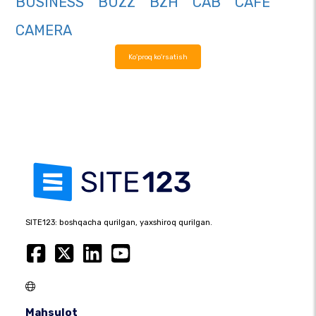
BUSINESS
BUZZ
BZH
CAB
CAFE
CAMERA
Ko'proq ko'rsatish
SITE123: boshqacha qurilgan, yaxshiroq qurilgan.
Mahsulot