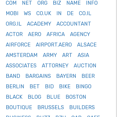
COM
NET
ORG
BIZ
NAME
INFO
MOBI
WS
CO.UK
IN
DE
CO.IL
ORG.IL
ACADEMY
ACCOUNTANT
ACTOR
AERO
AFRICA
AGENCY
AIRFORCE
AIRPORT.AERO
ALSACE
AMSTERDAM
ARMY
ART
ASIA
ASSOCIATES
ATTORNEY
AUCTION
BAND
BARGAINS
BAYERN
BEER
BERLIN
BET
BID
BIKE
BINGO
BLACK
BLOG
BLUE
BOSTON
BOUTIQUE
BRUSSELS
BUILDERS