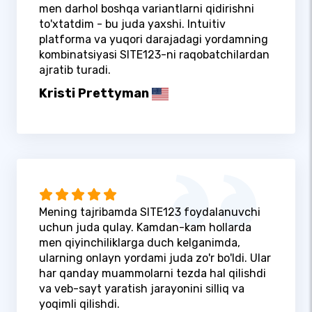
men darhol boshqa variantlarni qidirishni
to'xtatdim - bu juda yaxshi. Intuitiv
platforma va yuqori darajadagi yordamning
kombinatsiyasi SITE123-ni raqobatchilardan
ajratib turadi.
Kristi Prettyman
Mening tajribamda SITE123 foydalanuvchi
uchun juda qulay. Kamdan-kam hollarda
men qiyinchiliklarga duch kelganimda,
ularning onlayn yordami juda zo'r bo'ldi. Ular
har qanday muammolarni tezda hal qilishdi
va veb-sayt yaratish jarayonini silliq va
yoqimli qilishdi.