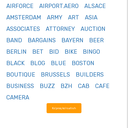
AIRFORCE
AIRPORT.AERO
ALSACE
AMSTERDAM
ARMY
ART
ASIA
ASSOCIATES
ATTORNEY
AUCTION
BAND
BARGAINS
BAYERN
BEER
BERLIN
BET
BID
BIKE
BINGO
BLACK
BLOG
BLUE
BOSTON
BOUTIQUE
BRUSSELS
BUILDERS
BUSINESS
BUZZ
BZH
CAB
CAFE
CAMERA
Ko'proq ko'rsatish