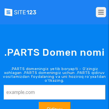
.PARTS Domen nomi
.PARTS domeningiz yetib boryapti - Oʻzingiz
xohlagan .PARTS domeningiz uchun .PARTS qidiruv
vositamizdan foydalaning va uni hoziroq roʻyxatdan
oʻtkazing.