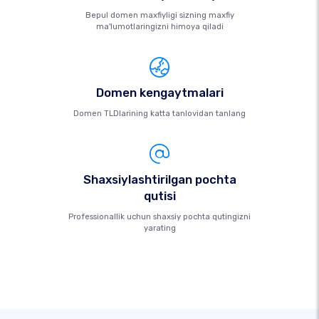
Bepul domen maxfiyligi sizning maxfiy
ma'lumotlaringizni himoya qiladi
Domen kengaytmalari
Domen TLDlarining katta tanlovidan tanlang
Shaxsiylashtirilgan pochta
qutisi
Professionallik uchun shaxsiy pochta qutingizni
yarating