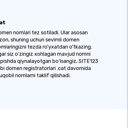
kat
men nomlari tez sotiladi. Ular asosan
zon, shuning uchun sevimli domen
mlaringizni tezda ro'yxatdan o'tkazing.
ar siz oʻzingiz xohlagan mavjud nomni
pishda qiynalayotgan boʻlsangiz, SITE123
bi domen registratorlari .cat davomida
qobil nomlarni taklif qilishadi.