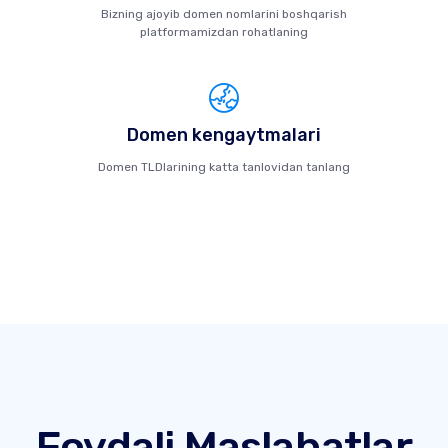
Bizning ajoyib domen nomlarini boshqarish
platformamizdan rohatlaning
Domen kengaytmalari
Domen TLDlarining katta tanlovidan tanlang
Foydali Maslahatlar