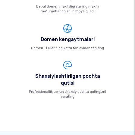
Bepul domen maxfiyligi sizning maxfiy
ma'lumotlaringizni himoya qiladi
Domen kengaytmalari
Domen TLDlarining katta tanlovidan tanlang
Shaxsiylashtirilgan pochta
qutisi
Professionallik uchun shaxsiy pochta qutingizni
yarating