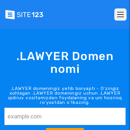
.LAWYER Domen
nomi
.LAWYER domeningiz yetib boryapti - Oʻzingiz
xohlagan .LAWYER domeningiz uchun .LAWYER
qidiruv vositamizdan foydalaning va uni hoziroq
roʻyxatdan oʻtkazing.