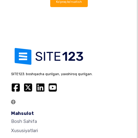
Ko'proq ko'rsatish
SITE123: boshqacha qurilgan, yaxshiroq qurilgan.
Mahsulot
Bosh Sahifa
Xususiyatlari