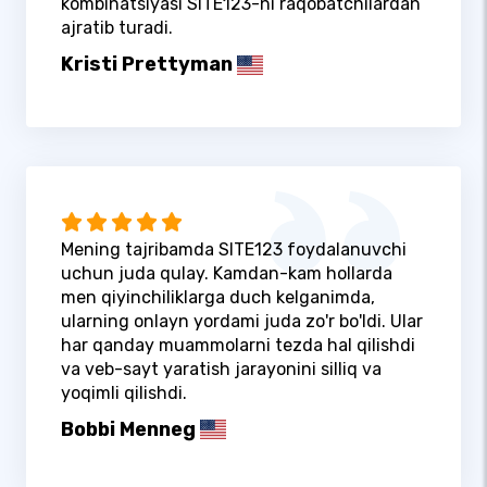
kombinatsiyasi SITE123-ni raqobatchilardan
ajratib turadi.
Kristi Prettyman
Mening tajribamda SITE123 foydalanuvchi
uchun juda qulay. Kamdan-kam hollarda
men qiyinchiliklarga duch kelganimda,
ularning onlayn yordami juda zo'r bo'ldi. Ular
har qanday muammolarni tezda hal qilishdi
va veb-sayt yaratish jarayonini silliq va
yoqimli qilishdi.
Bobbi Menneg