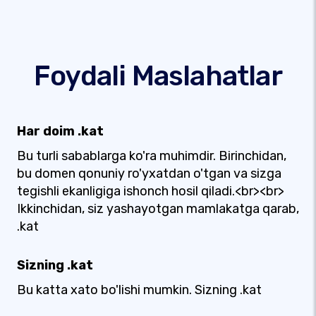
Foydali Maslahatlar
Har doim .kat
Bu turli sabablarga ko'ra muhimdir. Birinchidan,
bu domen qonuniy ro'yxatdan o'tgan va sizga
tegishli ekanligiga ishonch hosil qiladi.<br><br>
Ikkinchidan, siz yashayotgan mamlakatga qarab,
.kat
Sizning .kat
Bu katta xato bo'lishi mumkin. Sizning .kat