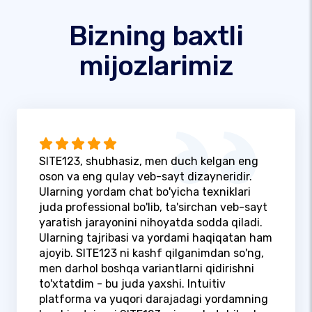
Bizning baxtli
mijozlarimiz
SITE123, shubhasiz, men duch kelgan eng
oson va eng qulay veb-sayt dizayneridir.
Ularning yordam chat bo'yicha texniklari
juda professional bo'lib, ta'sirchan veb-sayt
yaratish jarayonini nihoyatda sodda qiladi.
Ularning tajribasi va yordami haqiqatan ham
ajoyib. SITE123 ni kashf qilganimdan so'ng,
men darhol boshqa variantlarni qidirishni
to'xtatdim - bu juda yaxshi. Intuitiv
platforma va yuqori darajadagi yordamning