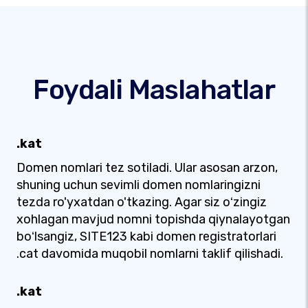
Foydali Maslahatlar
.kat
Domen nomlari tez sotiladi. Ular asosan arzon,
shuning uchun sevimli domen nomlaringizni
tezda ro'yxatdan o'tkazing. Agar siz oʻzingiz
xohlagan mavjud nomni topishda qiynalayotgan
boʻlsangiz, SITE123 kabi domen registratorlari
.cat davomida muqobil nomlarni taklif qilishadi.
.kat