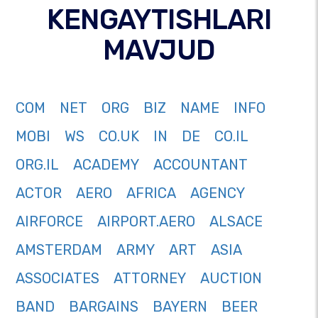
KENGAYTISHLARI
MAVJUD
COM
NET
ORG
BIZ
NAME
INFO
MOBI
WS
CO.UK
IN
DE
CO.IL
ORG.IL
ACADEMY
ACCOUNTANT
ACTOR
AERO
AFRICA
AGENCY
AIRFORCE
AIRPORT.AERO
ALSACE
AMSTERDAM
ARMY
ART
ASIA
ASSOCIATES
ATTORNEY
AUCTION
BAND
BARGAINS
BAYERN
BEER