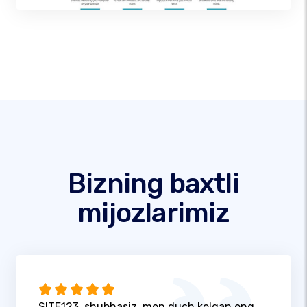
Bizning baxtli
mijozlarimiz
SITE123, shubhasiz, men duch kelgan eng