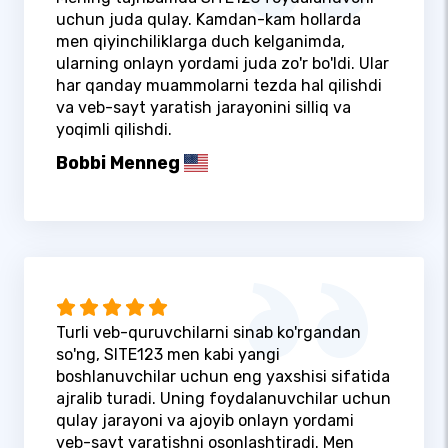
uchun juda qulay. Kamdan-kam hollarda
men qiyinchiliklarga duch kelganimda,
ularning onlayn yordami juda zo'r bo'ldi. Ular
har qanday muammolarni tezda hal qilishdi
va veb-sayt yaratish jarayonini silliq va
yoqimli qilishdi.
Bobbi Menneg
Turli veb-quruvchilarni sinab ko'rgandan
so'ng, SITE123 men kabi yangi
boshlanuvchilar uchun eng yaxshisi sifatida
ajralib turadi. Uning foydalanuvchilar uchun
qulay jarayoni va ajoyib onlayn yordami
veb-sayt yaratishni osonlashtiradi. Men