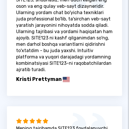
oson va eng qulay veb-sayt dizayneridir.
Ularning yordam chat bo'yicha texniklari
juda professional bo'lib, ta'sirchan veb-sayt
yaratish jarayonini nihoyatda sodda qiladi.
Ularning tajribasi va yordami haqiqatan ham
ajoyib. SITE123 ni kashf qilganimdan so'ng,
men darhol boshqa variantlarni qidirishni
to'xtatdim - bu juda yaxshi. Intuitiv
platforma va yuqori darajadagi yordamning
kombinatsiyasi SITE123-ni raqobatchilardan
ajratib turadi.
Kristi Prettyman
Mening tajribamda SITE123 foydalanuvchi