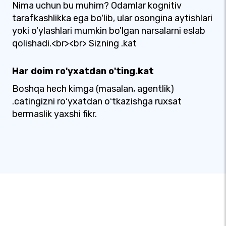
Nima uchun bu muhim? Odamlar kognitiv
tarafkashlikka ega bo'lib, ular osongina aytishlari
yoki o'ylashlari mumkin bo'lgan narsalarni eslab
qolishadi.<br><br> Sizning .kat
Har doim ro'yxatdan o'ting.kat
Boshqa hech kimga (masalan, agentlik)
.catingizni roʻyxatdan oʻtkazishga ruxsat
bermaslik yaxshi fikr.