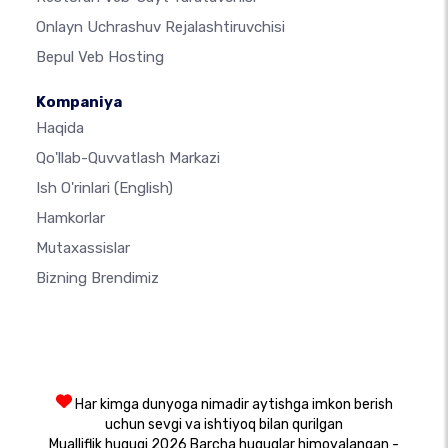
Onlayn Uchrashuv Rejalashtiruvchisi
Bepul Veb Hosting
Kompaniya
Haqida
Qo'llab-Quvvatlash Markazi
Ish O'rinlari
(English)
Hamkorlar
Mutaxassislar
Bizning Brendimiz
Har kimga dunyoga nimadir aytishga imkon berish
uchun sevgi va ishtiyoq bilan qurilgan
Mualliflik huquqi 2026 Barcha huquqlar himoyalangan -