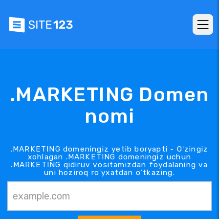
.MARKETING Domen
nomi
.MARKETING domeningiz yetib boryapti - Oʻzingiz
xohlagan .MARKETING domeningiz uchun
.MARKETING qidiruv vositamizdan foydalaning va
uni hoziroq roʻyxatdan oʻtkazing.