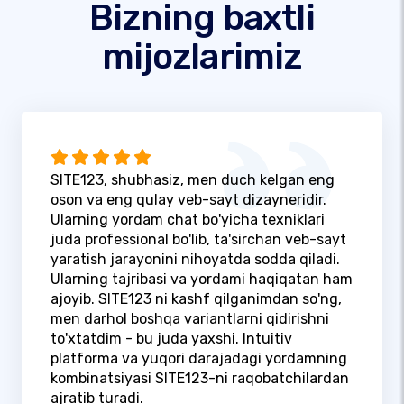
Bizning baxtli
mijozlarimiz
SITE123, shubhasiz, men duch kelgan eng
oson va eng qulay veb-sayt dizayneridir.
Ularning yordam chat bo'yicha texniklari
juda professional bo'lib, ta'sirchan veb-sayt
yaratish jarayonini nihoyatda sodda qiladi.
Ularning tajribasi va yordami haqiqatan ham
ajoyib. SITE123 ni kashf qilganimdan so'ng,
men darhol boshqa variantlarni qidirishni
to'xtatdim - bu juda yaxshi. Intuitiv
platforma va yuqori darajadagi yordamning
kombinatsiyasi SITE123-ni raqobatchilardan
ajratib turadi.