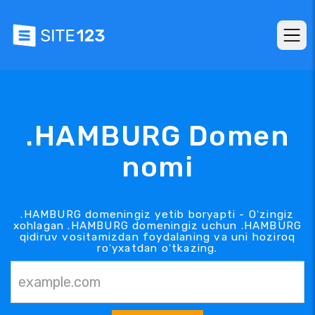
.HAMBURG Domen
nomi
.HAMBURG domeningiz yetib boryapti - Oʻzingiz
xohlagan .HAMBURG domeningiz uchun .HAMBURG
qidiruv vositamizdan foydalaning va uni hoziroq
roʻyxatdan oʻtkazing.