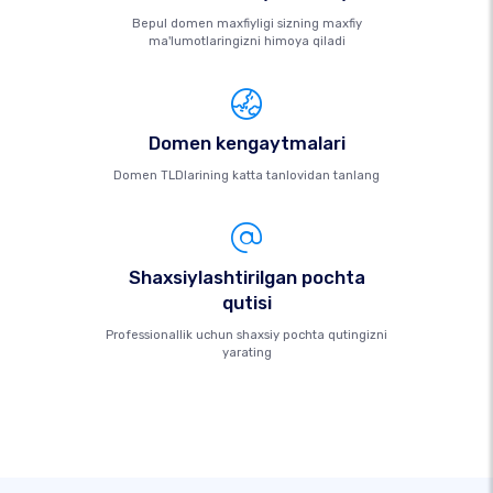
Bepul domen maxfiyligi sizning maxfiy
ma'lumotlaringizni himoya qiladi
Domen kengaytmalari
Domen TLDlarining katta tanlovidan tanlang
Shaxsiylashtirilgan pochta
qutisi
Professionallik uchun shaxsiy pochta qutingizni
yarating