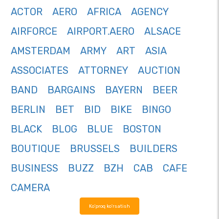
ACTOR
AERO
AFRICA
AGENCY
AIRFORCE
AIRPORT.AERO
ALSACE
AMSTERDAM
ARMY
ART
ASIA
ASSOCIATES
ATTORNEY
AUCTION
BAND
BARGAINS
BAYERN
BEER
BERLIN
BET
BID
BIKE
BINGO
BLACK
BLOG
BLUE
BOSTON
BOUTIQUE
BRUSSELS
BUILDERS
BUSINESS
BUZZ
BZH
CAB
CAFE
CAMERA
Ko'proq ko'rsatish