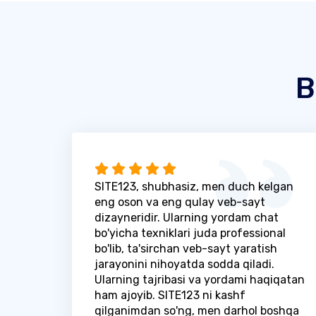
B
SITE123, shubhasiz, men duch kelgan
eng oson va eng qulay veb-sayt
dizayneridir. Ularning yordam chat
bo'yicha texniklari juda professional
bo'lib, ta'sirchan veb-sayt yaratish
jarayonini nihoyatda sodda qiladi.
Ularning tajribasi va yordami haqiqatan
ham ajoyib. SITE123 ni kashf
qilganimdan so'ng, men darhol boshqa