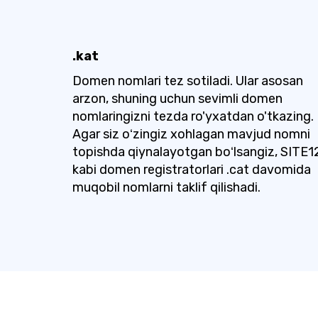
.kat
Domen nomlari tez sotiladi. Ular asosan
arzon, shuning uchun sevimli domen
nomlaringizni tezda ro'yxatdan o'tkazing.
Agar siz oʻzingiz xohlagan mavjud nomni
topishda qiynalayotgan boʻlsangiz, SITE1
kabi domen registratorlari .cat davomida
muqobil nomlarni taklif qilishadi.