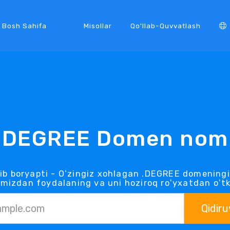
Bosh Sahifa
Misollar
Qo'llab-Quvvatlash
.DEGREE Domen nom
b boryapti - Oʻzingiz xohlagan .DEGREE domening
mizdan foydalaning va uni hoziroq roʻyxatdan oʻt
Qidiru