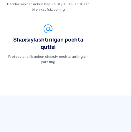
Barcha saytlar uchun bepul SSL/HTTPS shifrlash
bilan xavfsiz bo'ling
Shaxsiylashtirilgan pochta
qutisi
Professionallik uchun shaxsiy pochta qutingizni
yarating