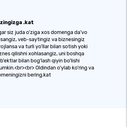
ʻzingizga .kat
ar siz juda o'ziga xos domenga da'vo
lsangiz, veb-saytingiz va biznesingiz
vojlansa va turli yo'llar bilan sotish yoki
znes qilishni xohlasangiz, uni boshqa
b'ektlar bilan bog'lash qiyin bo'lishi
mkin.<br><br> Oldindan o'ylab ko'ring va
meningizni bering.kat