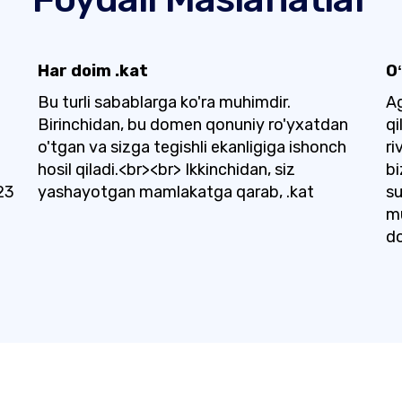
Har doim .kat
O
Bu turli sabablarga ko'ra muhimdir.
Ag
Birinchidan, bu domen qonuniy ro'yxatdan
qi
o'tgan va sizga tegishli ekanligiga ishonch
ri
hosil qiladi.<br><br> Ikkinchidan, siz
bi
23
yashayotgan mamlakatga qarab, .kat
su
mu
do