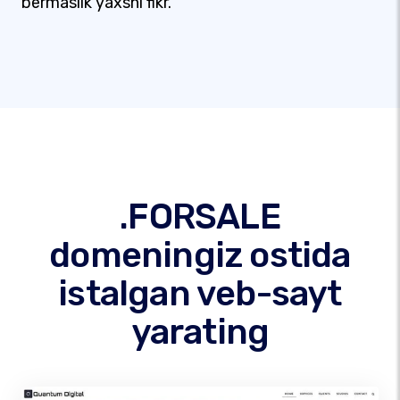
bermaslik yaxshi fikr.
.FORSALE
domeningiz ostida
istalgan veb-sayt
yarating