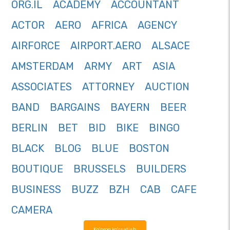
ORG.IL
ACADEMY
ACCOUNTANT
ACTOR
AERO
AFRICA
AGENCY
AIRFORCE
AIRPORT.AERO
ALSACE
AMSTERDAM
ARMY
ART
ASIA
ASSOCIATES
ATTORNEY
AUCTION
BAND
BARGAINS
BAYERN
BEER
BERLIN
BET
BID
BIKE
BINGO
BLACK
BLOG
BLUE
BOSTON
BOUTIQUE
BRUSSELS
BUILDERS
BUSINESS
BUZZ
BZH
CAB
CAFE
CAMERA
Ko'proq ko'rsatish