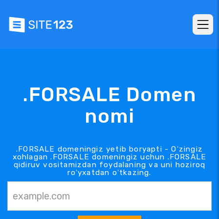
.FORSALE Domen
nomi
.FORSALE domeningiz yetib boryapti - Oʻzingiz
xohlagan .FORSALE domeningiz uchun .FORSALE
qidiruv vositamizdan foydalaning va uni hoziroq
roʻyxatdan oʻtkazing.