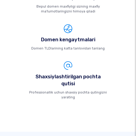
Bepul domen maxfiyligi sizning maxfiy
ma'lumotlaringizni himoya qiladi
Domen kengaytmalari
Domen TLDlarining katta tanlovidan tanlang
Shaxsiylashtirilgan pochta
qutisi
Professionallik uchun shaxsiy pochta qutingizni
yarating