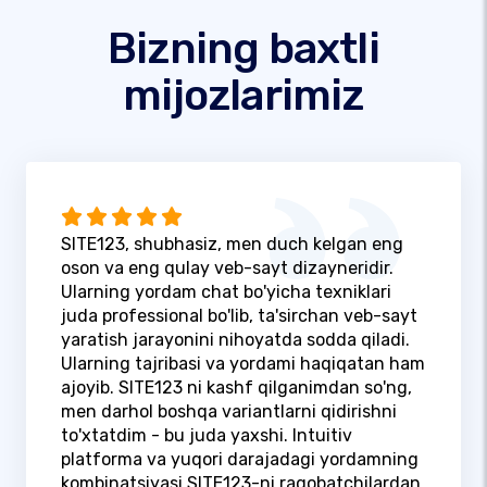
Bizning baxtli
mijozlarimiz
SITE123, shubhasiz, men duch kelgan eng
oson va eng qulay veb-sayt dizayneridir.
Ularning yordam chat bo'yicha texniklari
juda professional bo'lib, ta'sirchan veb-sayt
yaratish jarayonini nihoyatda sodda qiladi.
Ularning tajribasi va yordami haqiqatan ham
ajoyib. SITE123 ni kashf qilganimdan so'ng,
men darhol boshqa variantlarni qidirishni
to'xtatdim - bu juda yaxshi. Intuitiv
platforma va yuqori darajadagi yordamning
kombinatsiyasi SITE123-ni raqobatchilardan