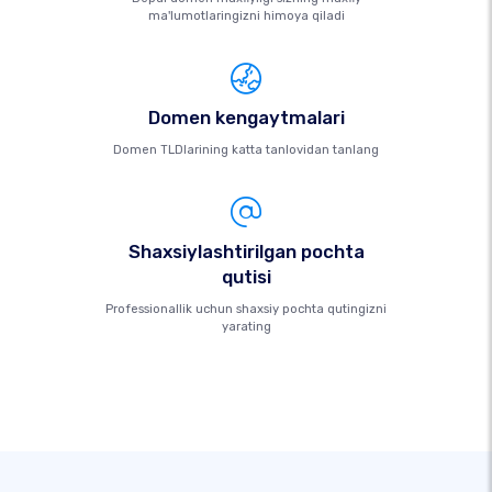
ma'lumotlaringizni himoya qiladi
Domen kengaytmalari
Domen TLDlarining katta tanlovidan tanlang
Shaxsiylashtirilgan pochta
qutisi
Professionallik uchun shaxsiy pochta qutingizni
yarating