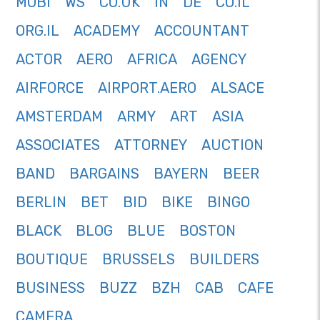
MOBI
WS
CO.UK
IN
DE
CO.IL
ORG.IL
ACADEMY
ACCOUNTANT
ACTOR
AERO
AFRICA
AGENCY
AIRFORCE
AIRPORT.AERO
ALSACE
AMSTERDAM
ARMY
ART
ASIA
ASSOCIATES
ATTORNEY
AUCTION
BAND
BARGAINS
BAYERN
BEER
BERLIN
BET
BID
BIKE
BINGO
BLACK
BLOG
BLUE
BOSTON
BOUTIQUE
BRUSSELS
BUILDERS
BUSINESS
BUZZ
BZH
CAB
CAFE
CAMERA