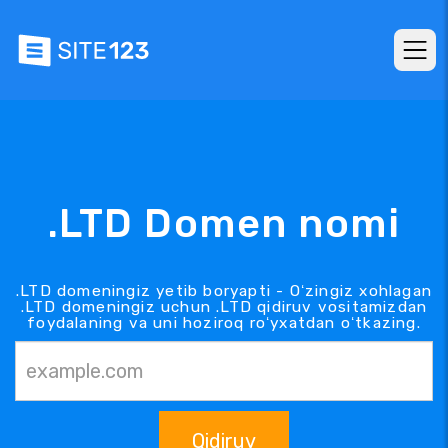
.LTD Domen nomi
.LTD domeningiz yetib boryapti - Oʻzingiz xohlagan
.LTD domeningiz uchun .LTD qidiruv vositamizdan
foydalaning va uni hoziroq roʻyxatdan oʻtkazing.
Qidiruv