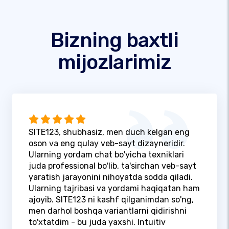
Bizning baxtli
mijozlarimiz
SITE123, shubhasiz, men duch kelgan eng
oson va eng qulay veb-sayt dizayneridir.
Ularning yordam chat bo'yicha texniklari
juda professional bo'lib, ta'sirchan veb-sayt
yaratish jarayonini nihoyatda sodda qiladi.
Ularning tajribasi va yordami haqiqatan ham
ajoyib. SITE123 ni kashf qilganimdan so'ng,
men darhol boshqa variantlarni qidirishni
to'xtatdim - bu juda yaxshi. Intuitiv