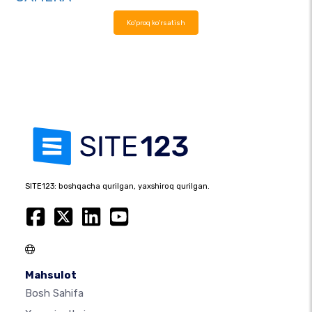
Ko'proq ko'rsatish
SITE123: boshqacha qurilgan, yaxshiroq qurilgan.
Mahsulot
Bosh Sahifa