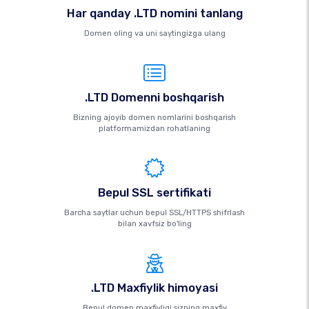
Har qanday .LTD nomini tanlang
Domen oling va uni saytingizga ulang
.LTD Domenni boshqarish
Bizning ajoyib domen nomlarini boshqarish
platformamizdan rohatlaning
Bepul SSL sertifikati
Barcha saytlar uchun bepul SSL/HTTPS shifrlash
bilan xavfsiz bo'ling
.LTD Maxfiylik himoyasi
Bepul domen maxfiyligi sizning maxfiy