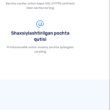
Barcha saytlar uchun bepul SSL/HTTPS shifrlash
bilan xavfsiz bo'ling
Shaxsiylashtirilgan pochta
qutisi
Professionallik uchun shaxsiy pochta qutingizni
yarating