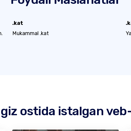
.kat
.
n.
Mukammal .kat
Ya
iz ostida istalgan veb