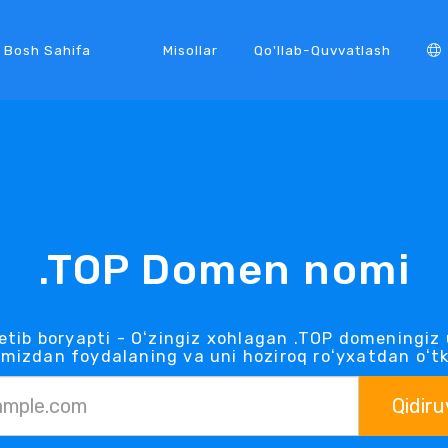
Bosh Sahifa
Misollar
Qo'llab-Quvvatlash
.TOP Domen nomi
etib boryapti - Oʻzingiz xohlagan .TOP domeningiz 
mizdan foydalaning va uni hoziroq roʻyxatdan oʻt
Qidiru