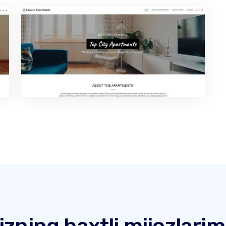
izning baxtli mijozlarim