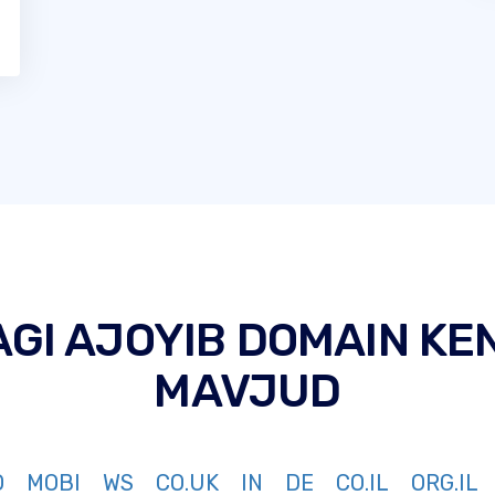
AGI AJOYIB DOMAIN KE
MAVJUD
O
MOBI
WS
CO.UK
IN
DE
CO.IL
ORG.IL