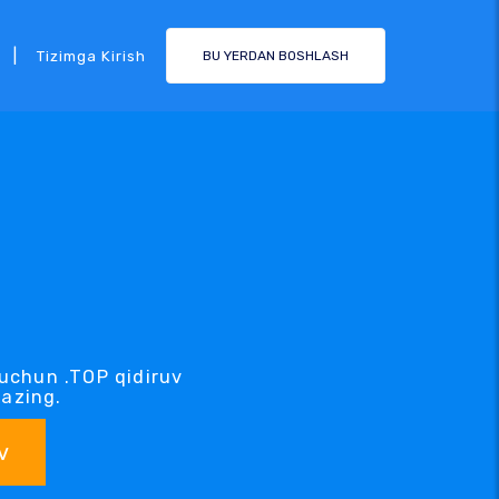
|
Tizimga Kirish
BU YERDAN BOSHLASH
uchun .TOP qidiruv
kazing.
v