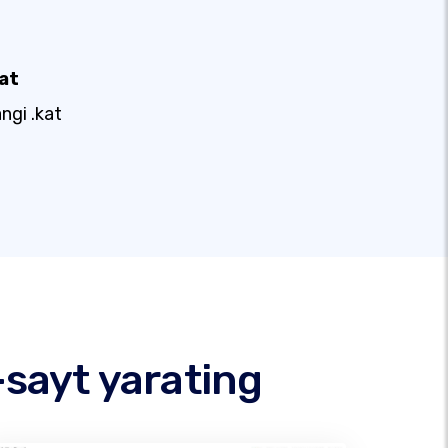
kat
ngi .kat
-sayt yarating