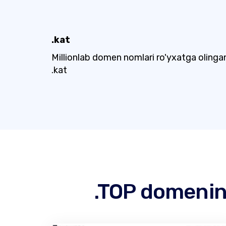
.kat
Millionlab domen nomlari ro'yxatga olinga
.kat
.TOP domening