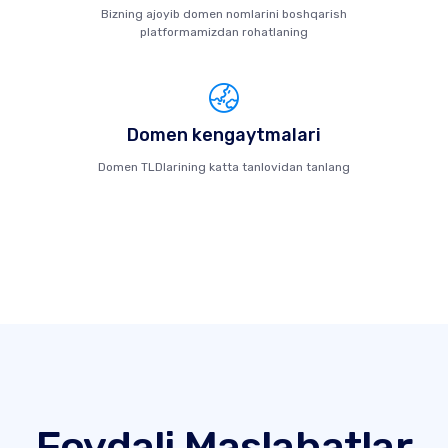
Bizning ajoyib domen nomlarini boshqarish
platformamizdan rohatlaning
Domen kengaytmalari
Domen TLDlarining katta tanlovidan tanlang
Foydali Maslahatlar