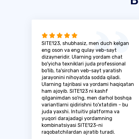
SITE123, shubhasiz, men duch kelgan
eng oson va eng qulay veb-sayt
dizayneridir. Ularning yordam chat
bo'yicha texniklari juda professional
bo'lib, ta'sirchan veb-sayt yaratish
jarayonini nihoyatda sodda qiladi.
Ularning tajribasi va yordami haqiqatan
ham ajoyib. SITE123 ni kashf
qilganimdan so'ng, men darhol boshqa
variantlarni qidirishni to'xtatdim - bu
juda yaxshi. Intuitiv platforma va
yuqori darajadagi yordamning
kombinatsiyasi SITE123-ni
raqobatchilardan ajratib turadi.