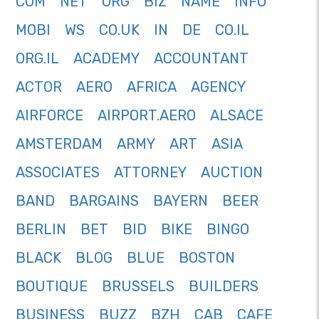
COM
NET
ORG
BIZ
NAME
INFO
MOBI
WS
CO.UK
IN
DE
CO.IL
ORG.IL
ACADEMY
ACCOUNTANT
ACTOR
AERO
AFRICA
AGENCY
AIRFORCE
AIRPORT.AERO
ALSACE
AMSTERDAM
ARMY
ART
ASIA
ASSOCIATES
ATTORNEY
AUCTION
BAND
BARGAINS
BAYERN
BEER
BERLIN
BET
BID
BIKE
BINGO
BLACK
BLOG
BLUE
BOSTON
BOUTIQUE
BRUSSELS
BUILDERS
BUSINESS
BUZZ
BZH
CAB
CAFE