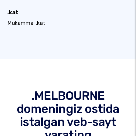
.kat
Mukammal .kat
.MELBOURNE
domeningiz ostida
istalgan veb-sayt
yarating