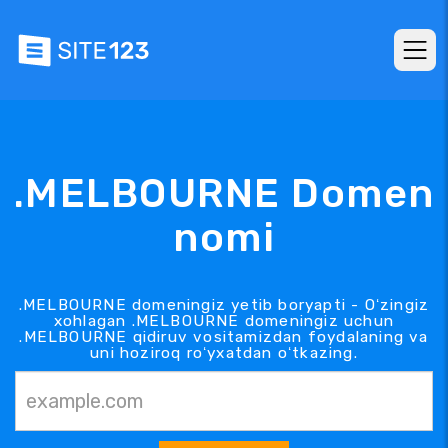
.MELBOURNE Domen
nomi
.MELBOURNE domeningiz yetib boryapti - Oʻzingiz
xohlagan .MELBOURNE domeningiz uchun
.MELBOURNE qidiruv vositamizdan foydalaning va
uni hoziroq roʻyxatdan oʻtkazing.