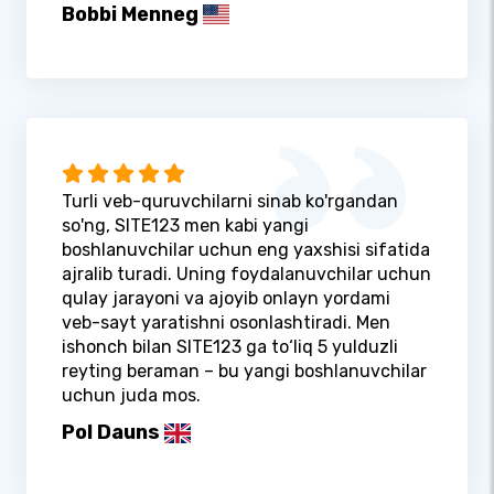
Bobbi Menneg
Turli veb-quruvchilarni sinab ko'rgandan
so'ng, SITE123 men kabi yangi
boshlanuvchilar uchun eng yaxshisi sifatida
ajralib turadi. Uning foydalanuvchilar uchun
qulay jarayoni va ajoyib onlayn yordami
veb-sayt yaratishni osonlashtiradi. Men
ishonch bilan SITE123 ga to‘liq 5 yulduzli
reyting beraman – bu yangi boshlanuvchilar
uchun juda mos.
Pol Dauns