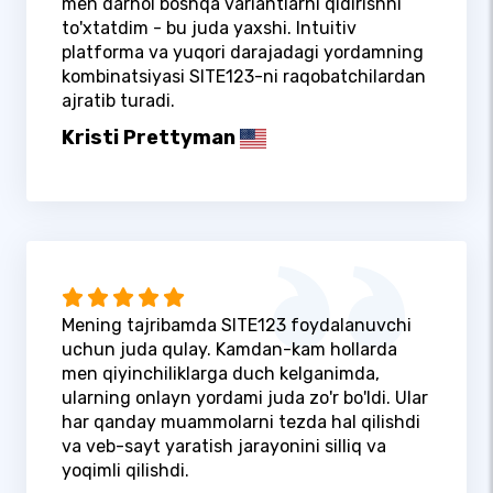
men darhol boshqa variantlarni qidirishni
to'xtatdim - bu juda yaxshi. Intuitiv
platforma va yuqori darajadagi yordamning
kombinatsiyasi SITE123-ni raqobatchilardan
ajratib turadi.
Kristi Prettyman
Mening tajribamda SITE123 foydalanuvchi
uchun juda qulay. Kamdan-kam hollarda
men qiyinchiliklarga duch kelganimda,
ularning onlayn yordami juda zo'r bo'ldi. Ular
har qanday muammolarni tezda hal qilishdi
va veb-sayt yaratish jarayonini silliq va
yoqimli qilishdi.