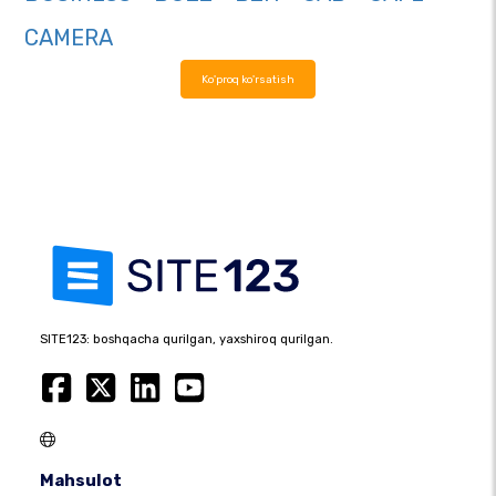
CAMERA
Ko'proq ko'rsatish
SITE123: boshqacha qurilgan, yaxshiroq qurilgan.
Mahsulot