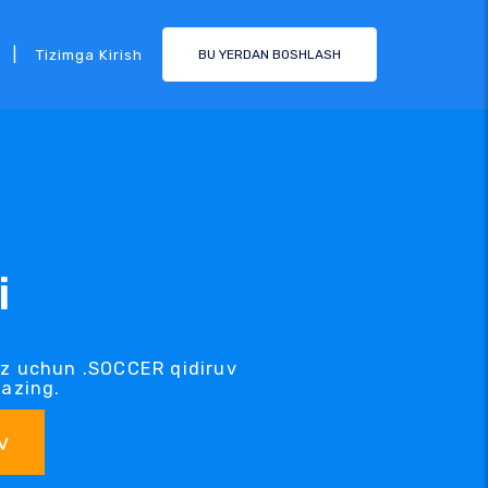
|
Tizimga Kirish
BU YERDAN BOSHLASH
i
iz uchun .SOCCER qidiruv
kazing.
v