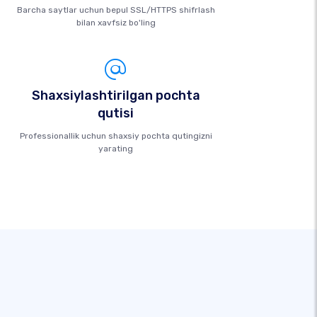
Barcha saytlar uchun bepul SSL/HTTPS shifrlash
bilan xavfsiz bo'ling
Shaxsiylashtirilgan pochta
qutisi
Professionallik uchun shaxsiy pochta qutingizni
yarating