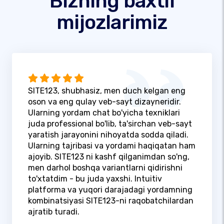
Bizning baxtli
mijozlarimiz
SITE123, shubhasiz, men duch kelgan eng
oson va eng qulay veb-sayt dizayneridir.
Ularning yordam chat bo'yicha texniklari
juda professional bo'lib, ta'sirchan veb-sayt
yaratish jarayonini nihoyatda sodda qiladi.
Ularning tajribasi va yordami haqiqatan ham
ajoyib. SITE123 ni kashf qilganimdan so'ng,
men darhol boshqa variantlarni qidirishni
to'xtatdim - bu juda yaxshi. Intuitiv
platforma va yuqori darajadagi yordamning
kombinatsiyasi SITE123-ni raqobatchilardan
ajratib turadi.