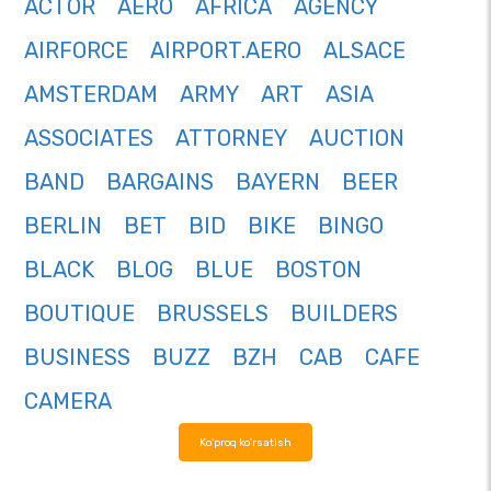
ACTOR
AERO
AFRICA
AGENCY
AIRFORCE
AIRPORT.AERO
ALSACE
AMSTERDAM
ARMY
ART
ASIA
ASSOCIATES
ATTORNEY
AUCTION
BAND
BARGAINS
BAYERN
BEER
BERLIN
BET
BID
BIKE
BINGO
BLACK
BLOG
BLUE
BOSTON
BOUTIQUE
BRUSSELS
BUILDERS
BUSINESS
BUZZ
BZH
CAB
CAFE
CAMERA
Ko'proq ko'rsatish