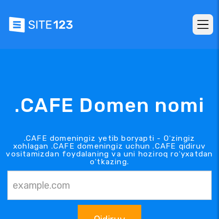
.CAFE Domen nomi
.CAFE domeningiz yetib boryapti - Oʻzingiz
xohlagan .CAFE domeningiz uchun .CAFE qidiruv
vositamizdan foydalaning va uni hoziroq roʻyxatdan
oʻtkazing.