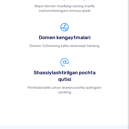
Bepul domen maxfiyligi sizning maxfiy
ma'lumotlaringizni himoya qiladi
Domen kengaytmalari
Domen TLDlarining katta tanlovidan tanlang
Shaxsiylashtirilgan pochta
qutisi
Professionallik uchun shaxsiy pochta qutingizni
yarating