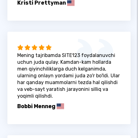
Kristi Prettyman
Mening tajribamda SITE123 foydalanuvchi
uchun juda qulay. Kamdan-kam hollarda
men qiyinchiliklarga duch kelganimda,
ularning onlayn yordami juda zo'r bo'ldi. Ular
har qanday muammolarni tezda hal qilishdi
va veb-sayt yaratish jarayonini silliq va
yoqimli qilishdi.
Bobbi Menneg