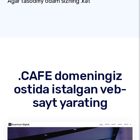
Agar tasodifiy odam sizning .kat
.CAFE domeningiz
ostida istalgan veb-
sayt yarating