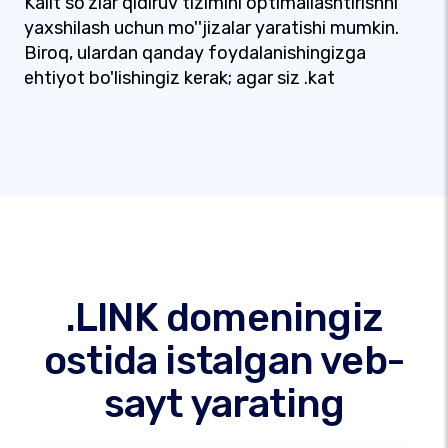
Kalit so'zlar qidiruv tizimini optimallashtirishni
yaxshilash uchun mo''jizalar yaratishi mumkin.
Biroq, ulardan qanday foydalanishingizga
ehtiyot bo'lishingiz kerak; agar siz .kat
.LINK domeningiz
ostida istalgan veb-
sayt yarating