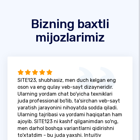
Bizning baxtli
mijozlarimiz
SITE123, shubhasiz, men duch kelgan eng
oson va eng qulay veb-sayt dizayneridir.
Ularning yordam chat bo'yicha texniklari
juda professional bo'lib, ta'sirchan veb-sayt
yaratish jarayonini nihoyatda sodda qiladi.
Ularning tajribasi va yordami haqiqatan ham
ajoyib. SITE123 ni kashf qilganimdan so'ng,
men darhol boshqa variantlarni qidirishni
to'xtatdim - bu juda yaxshi. Intuitiv