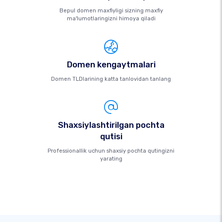
Bepul domen maxfiyligi sizning maxfiy
ma'lumotlaringizni himoya qiladi
Domen kengaytmalari
Domen TLDlarining katta tanlovidan tanlang
Shaxsiylashtirilgan pochta
qutisi
Professionallik uchun shaxsiy pochta qutingizni
yarating