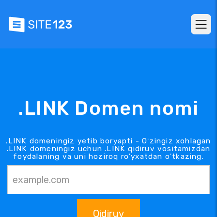
.LINK Domen nomi
.LINK domeningiz yetib boryapti - Oʻzingiz xohlagan
.LINK domeningiz uchun .LINK qidiruv vositamizdan
foydalaning va uni hoziroq roʻyxatdan oʻtkazing.
Qidiruv