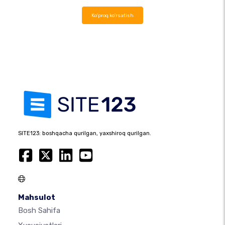
Ko'proq ko'rsatish
SITE123: boshqacha qurilgan, yaxshiroq qurilgan.
Mahsulot
Bosh Sahifa