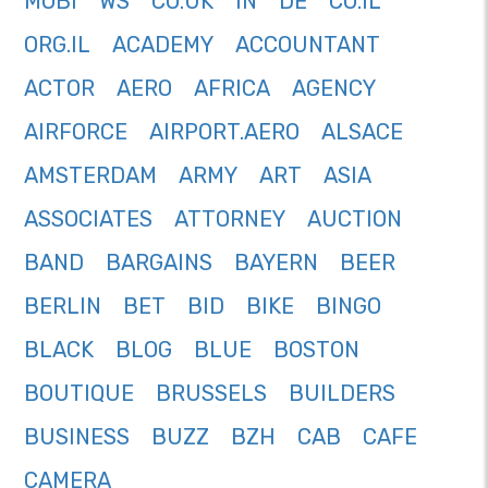
MOBI
WS
CO.UK
IN
DE
CO.IL
ORG.IL
ACADEMY
ACCOUNTANT
ACTOR
AERO
AFRICA
AGENCY
AIRFORCE
AIRPORT.AERO
ALSACE
AMSTERDAM
ARMY
ART
ASIA
ASSOCIATES
ATTORNEY
AUCTION
BAND
BARGAINS
BAYERN
BEER
BERLIN
BET
BID
BIKE
BINGO
BLACK
BLOG
BLUE
BOSTON
BOUTIQUE
BRUSSELS
BUILDERS
BUSINESS
BUZZ
BZH
CAB
CAFE
CAMERA