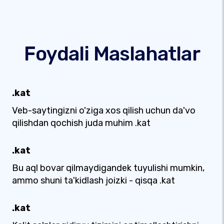
Foydali Maslahatlar
.kat
Veb-saytingizni o'ziga xos qilish uchun da'vo
qilishdan qochish juda muhim .kat
.kat
Bu aql bovar qilmaydigandek tuyulishi mumkin,
ammo shuni ta'kidlash joizki - qisqa .kat
.kat