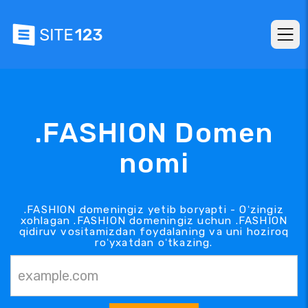
.FASHION Domen
nomi
.FASHION domeningiz yetib boryapti - Oʻzingiz
xohlagan .FASHION domeningiz uchun .FASHION
qidiruv vositamizdan foydalaning va uni hoziroq
roʻyxatdan oʻtkazing.