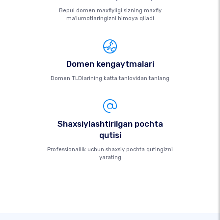
Bepul domen maxfiyligi sizning maxfiy
ma'lumotlaringizni himoya qiladi
Domen kengaytmalari
Domen TLDlarining katta tanlovidan tanlang
Shaxsiylashtirilgan pochta
qutisi
Professionallik uchun shaxsiy pochta qutingizni
yarating