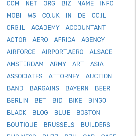
COM
NET
ORG
BIZ
NAME
INFO
MOBI
WS
CO.UK
IN
DE
CO.IL
ORG.IL
ACADEMY
ACCOUNTANT
ACTOR
AERO
AFRICA
AGENCY
AIRFORCE
AIRPORT.AERO
ALSACE
AMSTERDAM
ARMY
ART
ASIA
ASSOCIATES
ATTORNEY
AUCTION
BAND
BARGAINS
BAYERN
BEER
BERLIN
BET
BID
BIKE
BINGO
BLACK
BLOG
BLUE
BOSTON
BOUTIQUE
BRUSSELS
BUILDERS