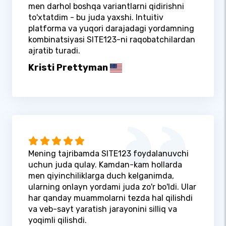
men darhol boshqa variantlarni qidirishni
to'xtatdim - bu juda yaxshi. Intuitiv
platforma va yuqori darajadagi yordamning
kombinatsiyasi SITE123-ni raqobatchilardan
ajratib turadi.
Kristi Prettyman
Mening tajribamda SITE123 foydalanuvchi
uchun juda qulay. Kamdan-kam hollarda
men qiyinchiliklarga duch kelganimda,
ularning onlayn yordami juda zo'r bo'ldi. Ular
har qanday muammolarni tezda hal qilishdi
va veb-sayt yaratish jarayonini silliq va
yoqimli qilishdi.