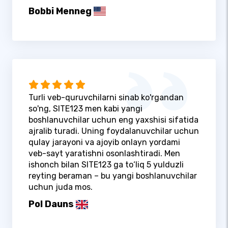
Bobbi Menneg
Turli veb-quruvchilarni sinab ko'rgandan
so'ng, SITE123 men kabi yangi
boshlanuvchilar uchun eng yaxshisi sifatida
ajralib turadi. Uning foydalanuvchilar uchun
qulay jarayoni va ajoyib onlayn yordami
veb-sayt yaratishni osonlashtiradi. Men
ishonch bilan SITE123 ga to‘liq 5 yulduzli
reyting beraman – bu yangi boshlanuvchilar
uchun juda mos.
Pol Dauns