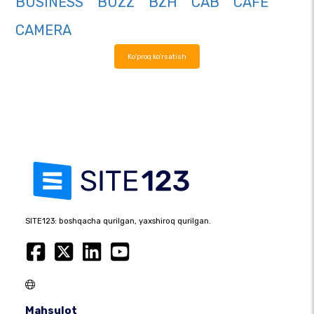
BUSINESS
BUZZ
BZH
CAB
CAFE
CAMERA
Ko'proq ko'rsatish
SITE123: boshqacha qurilgan, yaxshiroq qurilgan.
Mahsulot