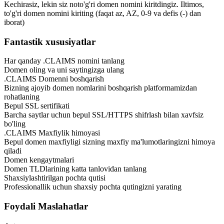
Kechirasiz, lekin siz noto'g'ri domen nomini kiritdingiz. Iltimos,
to'g'ri domen nomini kiriting (faqat az, AZ, 0-9 va defis (-) dan
iborat)
Fantastik xususiyatlar
Har qanday .CLAIMS nomini tanlang
Domen oling va uni saytingizga ulang
.CLAIMS Domenni boshqarish
Bizning ajoyib domen nomlarini boshqarish platformamizdan
rohatlaning
Bepul SSL sertifikati
Barcha saytlar uchun bepul SSL/HTTPS shifrlash bilan xavfsiz
bo'ling
.CLAIMS Maxfiylik himoyasi
Bepul domen maxfiyligi sizning maxfiy ma'lumotlaringizni himoya
qiladi
Domen kengaytmalari
Domen TLDlarining katta tanlovidan tanlang
Shaxsiylashtirilgan pochta qutisi
Professionallik uchun shaxsiy pochta qutingizni yarating
Foydali Maslahatlar