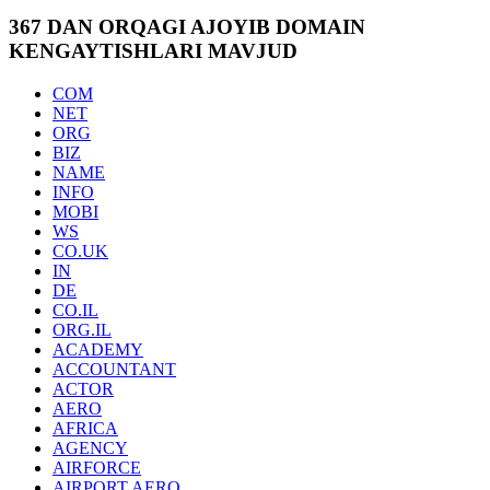
367 DAN ORQAGI AJOYIB DOMAIN
KENGAYTISHLARI MAVJUD
COM
NET
ORG
BIZ
NAME
INFO
MOBI
WS
CO.UK
IN
DE
CO.IL
ORG.IL
ACADEMY
ACCOUNTANT
ACTOR
AERO
AFRICA
AGENCY
AIRFORCE
AIRPORT.AERO