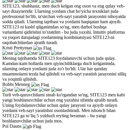
SITE123, shubhasiz, men duch kelgan eng oson va eng qulay veb-
sayt dizayneridir. Ularning yordam chat bo'yicha texniklari juda
professional bo'lib, ta'sirchan veb-sayt yaratish jarayonini nihoyatda
sodda qiladi. Ularning tajribasi va yordami haqiqatan ham ajoyib.
SITE123 ni kashf qilganimdan so'ng, men darhol boshqa
variantlarni qidirishni to'xtatdim - bu juda yaxshi. Intuitiv platforma
va yuqori darajadagi yordamning kombinatsiyasi SITE123-ni
raqobatchilardan ajratib turadi.
Kristi Prettyman
Mening tajribamda SITE123 foydalanuvchi uchun juda qulay.
Kamdan-kam hollarda men qiyinchiliklarga duch kelganimda,
ularning onlayn yordami juda zo'r bo'ldi. Ular har qanday
muammolarni tezda hal qilishdi va veb-sayt yaratish jarayonini silliq
va yoqimli qilishdi.
Bobbi Menneg
Turli veb-quruvchilarni sinab ko'rgandan so'ng, SITE123 men kabi
yangi boshlanuvchilar uchun eng yaxshisi sifatida ajralib turadi.
Uning foydalanuvchilar uchun qulay jarayoni va ajoyib onlayn
yordami veb-sayt yaratishni osonlashtiradi. Men ishonch bilan
SITE123 ga to‘liq 5 yulduzli reyting beraman – bu yangi
boshlanuvchilar uchun juda mos.
Pol Dauns