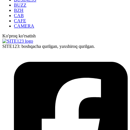
BUZZ
BZH
CAB
CAFE
CAMERA
Ko'proq ko'rsatish
SITE123: boshqacha qurilgan, yaxshiroq qurilgan.