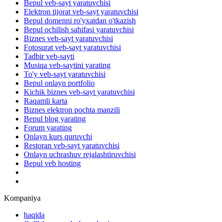
Bepul veb-sayt yaratuvchisi
Elektron tijorat veb-sayt yaratuvchisi
Bepul domenni ro'yxatdan o'tkazish
Bepul ochilish sahifasi yaratuvchisi
Biznes veb-sayt yaratuvchisi
Fotosurat veb-sayt yaratuvchisi
Tadbir veb-sayti
Musiqa veb-saytini yarating
To'y veb-sayt yaratuvchisi
Bepul onlayn portfolio
Kichik biznes veb-sayt yaratuvchisi
Raqamli karta
Biznes elektron pochta manzili
Bepul blog yarating
Forum yarating
Onlayn kurs quruvchi
Restoran veb-sayt yaratuvchisi
Onlayn uchrashuv rejalashtiruvchisi
Bepul veb hosting
Kompaniya
haqida