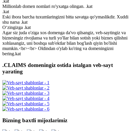
.kat
Millionlab domen nomlari ro'yxatga olingan. .kat
.kat
Eski ibora barcha tuxumlaringizni bitta savatga qo'ymaslikdir. Xuddi
shu narsa .kat
Oʻzingizga .kat
Agar siz juda o'ziga xos domenga da'vo qilsangiz, veb-saytingiz va
biznesingiz rivojlansa va turli yo'llar bilan sotish yoki biznes qilishni
xohlasangiz, uni boshqa sub'ektlar bilan bog'lash qiyin bo'lishi
mumkin.<br><br> Oldindan o'ylab ko'ring va domeningizni
bering.kat
.CLAIMS domeningiz ostida istalgan veb-sayt
yarating
Bizning baxtli mijozlarimiz