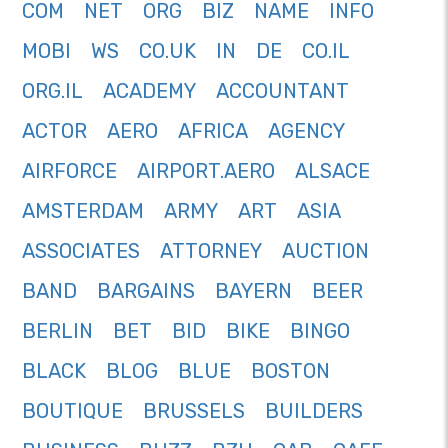
COM
NET
ORG
BIZ
NAME
INFO
MOBI
WS
CO.UK
IN
DE
CO.IL
ORG.IL
ACADEMY
ACCOUNTANT
ACTOR
AERO
AFRICA
AGENCY
AIRFORCE
AIRPORT.AERO
ALSACE
AMSTERDAM
ARMY
ART
ASIA
ASSOCIATES
ATTORNEY
AUCTION
BAND
BARGAINS
BAYERN
BEER
BERLIN
BET
BID
BIKE
BINGO
BLACK
BLOG
BLUE
BOSTON
BOUTIQUE
BRUSSELS
BUILDERS