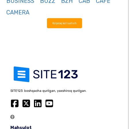
BUSINESS
BUZZ
BZH
CAB
CAFE
CAMERA
Ko'proq ko'rsatish
SITE123: boshqacha qurilgan, yaxshiroq qurilgan.
Mahsulot