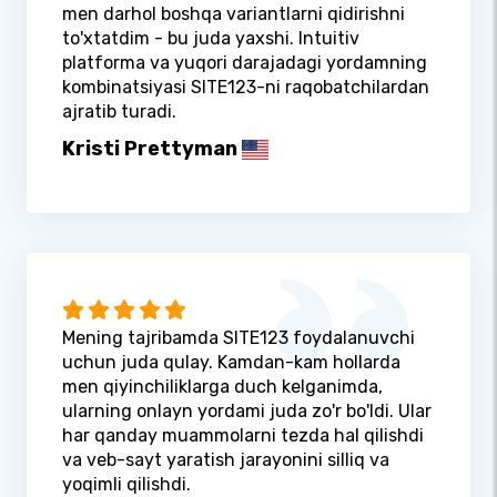
men darhol boshqa variantlarni qidirishni
to'xtatdim - bu juda yaxshi. Intuitiv
platforma va yuqori darajadagi yordamning
kombinatsiyasi SITE123-ni raqobatchilardan
ajratib turadi.
Kristi Prettyman
Mening tajribamda SITE123 foydalanuvchi
uchun juda qulay. Kamdan-kam hollarda
men qiyinchiliklarga duch kelganimda,
ularning onlayn yordami juda zo'r bo'ldi. Ular
har qanday muammolarni tezda hal qilishdi
va veb-sayt yaratish jarayonini silliq va
yoqimli qilishdi.