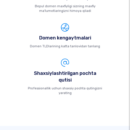
Bepul domen maxfiyligi sizning maxfiy
ma'lumotlaringizni himoya qiladi
Domen kengaytmalari
Domen TLDlarining katta tanlovidan tanlang
Shaxsiylashtirilgan pochta
qutisi
Professionallik uchun shaxsiy pochta qutingizni
yarating