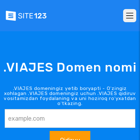
.VIAJES Domen nomi
.VIAJES domeningiz yetib boryapti - Oʻzingiz
xohlagan .VIAJES domeningiz uchun .VIAJES qidiruv
vositamizdan foydalaning va uni hoziroq roʻyxatdan
oʻtkazing.