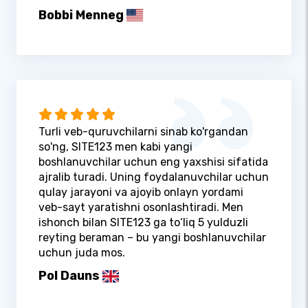
Bobbi Menneg
Turli veb-quruvchilarni sinab ko'rgandan
so'ng, SITE123 men kabi yangi
boshlanuvchilar uchun eng yaxshisi sifatida
ajralib turadi. Uning foydalanuvchilar uchun
qulay jarayoni va ajoyib onlayn yordami
veb-sayt yaratishni osonlashtiradi. Men
ishonch bilan SITE123 ga to‘liq 5 yulduzli
reyting beraman – bu yangi boshlanuvchilar
uchun juda mos.
Pol Dauns