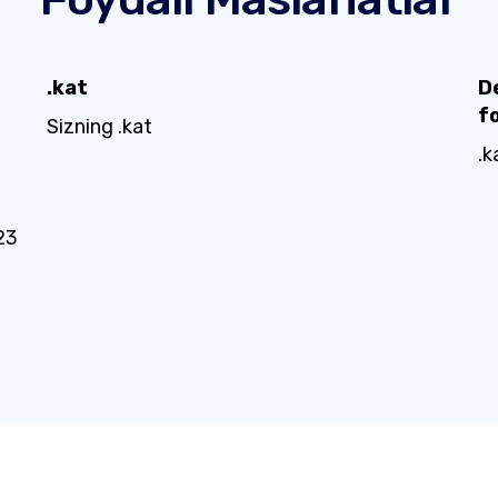
.kat
D
f
Sizning .kat
.k
23