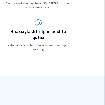
Barcha saytlar uchun bepul SSL/HTTPS shifrlash
bilan xavfsiz bo'ling
Shaxsiylashtirilgan pochta
qutisi
Professionallik uchun shaxsiy pochta qutingizni
yarating