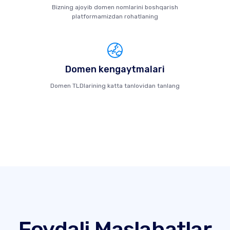
Bizning ajoyib domen nomlarini boshqarish
platformamizdan rohatlaning
Domen kengaytmalari
Domen TLDlarining katta tanlovidan tanlang
Foydali Maslahatlar