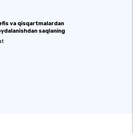
efis va qisqartmalardan
oydalanishdan saqlaning
at