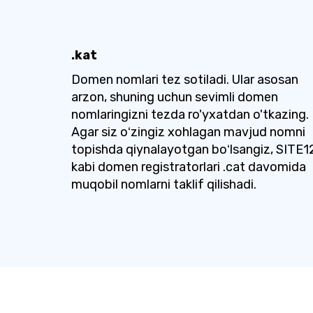
.kat
Domen nomlari tez sotiladi. Ular asosan
arzon, shuning uchun sevimli domen
nomlaringizni tezda ro'yxatdan o'tkazing.
Agar siz oʻzingiz xohlagan mavjud nomni
topishda qiynalayotgan boʻlsangiz, SITE1
kabi domen registratorlari .cat davomida
muqobil nomlarni taklif qilishadi.