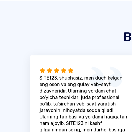
B
SITE123, shubhasiz, men duch kelgan
eng oson va eng qulay veb-sayt
dizayneridir. Ularning yordam chat
bo'yicha texniklari juda professional
bo'lib, ta'sirchan veb-sayt yaratish
jarayonini nihoyatda sodda qiladi.
Ularning tajribasi va yordami haqiqatan
ham ajoyib. SITE123 ni kashf
qilganimdan so'ng, men darhol boshqa