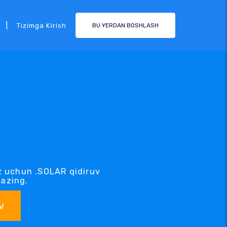
|
Tizimga Kirish
BU YERDAN BOSHLASH
z uchun .SOLAR qidiruv
kazing.
v