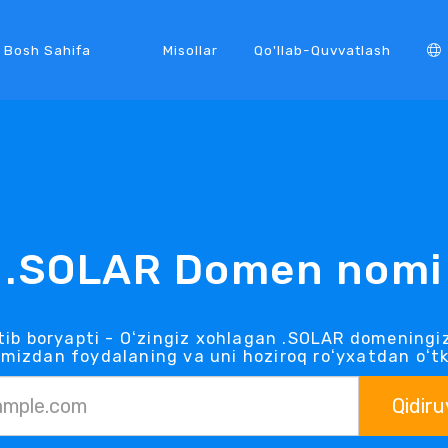
Bosh Sahifa
Misollar
Qo'llab-Quvvatlash
.SOLAR Domen nomi
ib boryapti - Oʻzingiz xohlagan .SOLAR domeningi
mizdan foydalaning va uni hoziroq roʻyxatdan oʻt
Qidiru