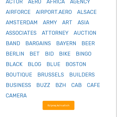
ACTOR
AERO
AFRICA
AGENCY
AIRFORCE
AIRPORT.AERO
ALSACE
AMSTERDAM
ARMY
ART
ASIA
ASSOCIATES
ATTORNEY
AUCTION
BAND
BARGAINS
BAYERN
BEER
BERLIN
BET
BID
BIKE
BINGO
BLACK
BLOG
BLUE
BOSTON
BOUTIQUE
BRUSSELS
BUILDERS
BUSINESS
BUZZ
BZH
CAB
CAFE
CAMERA
Ko'proq ko'rsatish