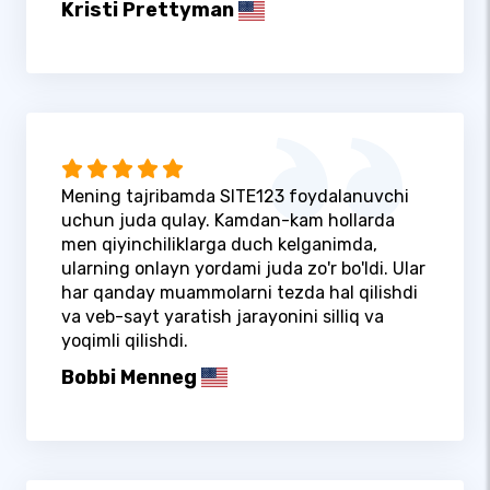
Kristi Prettyman
Mening tajribamda SITE123 foydalanuvchi
uchun juda qulay. Kamdan-kam hollarda
men qiyinchiliklarga duch kelganimda,
ularning onlayn yordami juda zo'r bo'ldi. Ular
har qanday muammolarni tezda hal qilishdi
va veb-sayt yaratish jarayonini silliq va
yoqimli qilishdi.
Bobbi Menneg