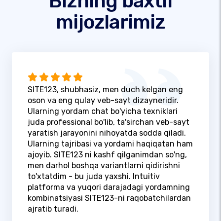
Bizning baxtli
mijozlarimiz
SITE123, shubhasiz, men duch kelgan eng
oson va eng qulay veb-sayt dizayneridir.
Ularning yordam chat bo'yicha texniklari
juda professional bo'lib, ta'sirchan veb-sayt
yaratish jarayonini nihoyatda sodda qiladi.
Ularning tajribasi va yordami haqiqatan ham
ajoyib. SITE123 ni kashf qilganimdan so'ng,
men darhol boshqa variantlarni qidirishni
to'xtatdim - bu juda yaxshi. Intuitiv
platforma va yuqori darajadagi yordamning
kombinatsiyasi SITE123-ni raqobatchilardan
ajratib turadi.