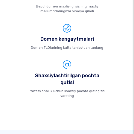
Bepul domen maxfiyligi sizning maxfiy
ma'lumotlaringizni himoya qiladi
Domen kengaytmalari
Domen TLDlarining katta tanlovidan tanlang
Shaxsiylashtirilgan pochta
qutisi
Professionallik uchun shaxsiy pochta qutingizni
yarating