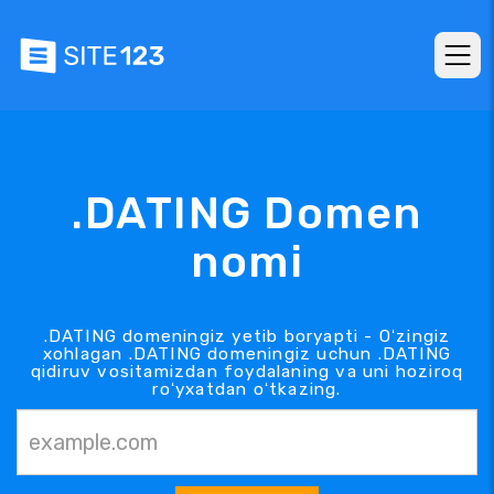
.DATING Domen
nomi
.DATING domeningiz yetib boryapti - Oʻzingiz
xohlagan .DATING domeningiz uchun .DATING
qidiruv vositamizdan foydalaning va uni hoziroq
roʻyxatdan oʻtkazing.