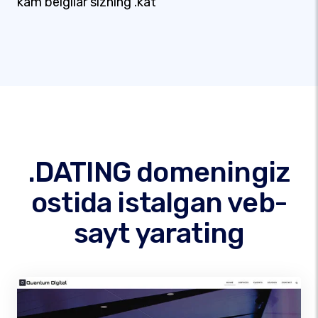
kam belgilar sizning .kat
.DATING domeningiz
ostida istalgan veb-
sayt yarating