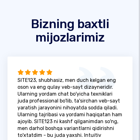
Bizning baxtli
mijozlarimiz
SITE123, shubhasiz, men duch kelgan eng
oson va eng qulay veb-sayt dizayneridir.
Ularning yordam chat bo'yicha texniklari
juda professional bo'lib, ta'sirchan veb-sayt
yaratish jarayonini nihoyatda sodda qiladi.
Ularning tajribasi va yordami haqiqatan ham
ajoyib. SITE123 ni kashf qilganimdan so'ng,
men darhol boshqa variantlarni qidirishni
to'xtatdim - bu juda yaxshi. Intuitiv