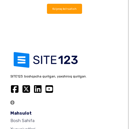
Ko'proq ko'rsatish
SITE123: boshqacha qurilgan, yaxshiroq qurilgan.
Mahsulot
Bosh Sahifa