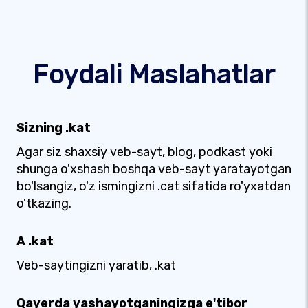
Foydali Maslahatlar
Sizning .kat
Agar siz shaxsiy veb-sayt, blog, podkast yoki
shunga o'xshash boshqa veb-sayt yaratayotgan
bo'lsangiz, o'z ismingizni .cat sifatida ro'yxatdan
o'tkazing.
A .kat
Veb-saytingizni yaratib, .kat
Qayerda yashayotganingizga e'tibor