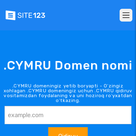
.CYMRU Domen nomi
.CYMRU domeningiz yetib boryapti - Oʻzingiz
xohlagan .CYMRU domeningiz uchun .CYMRU qidiruv
vositamizdan foydalaning va uni hoziroq roʻyxatdan
oʻtkazing.