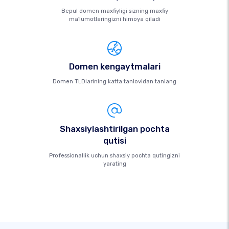
Bepul domen maxfiyligi sizning maxfiy
ma'lumotlaringizni himoya qiladi
Domen kengaytmalari
Domen TLDlarining katta tanlovidan tanlang
Shaxsiylashtirilgan pochta
qutisi
Professionallik uchun shaxsiy pochta qutingizni
yarating