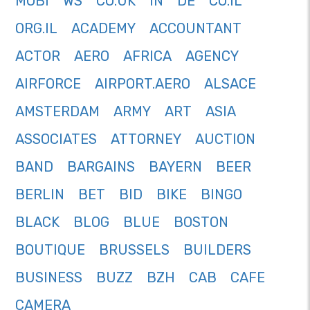
MOBI
WS
CO.UK
IN
DE
CO.IL
ORG.IL
ACADEMY
ACCOUNTANT
ACTOR
AERO
AFRICA
AGENCY
AIRFORCE
AIRPORT.AERO
ALSACE
AMSTERDAM
ARMY
ART
ASIA
ASSOCIATES
ATTORNEY
AUCTION
BAND
BARGAINS
BAYERN
BEER
BERLIN
BET
BID
BIKE
BINGO
BLACK
BLOG
BLUE
BOSTON
BOUTIQUE
BRUSSELS
BUILDERS
BUSINESS
BUZZ
BZH
CAB
CAFE
CAMERA