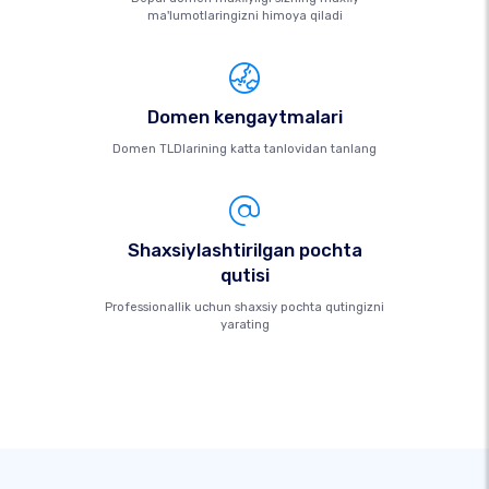
ma'lumotlaringizni himoya qiladi
Domen kengaytmalari
Domen TLDlarining katta tanlovidan tanlang
Shaxsiylashtirilgan pochta
qutisi
Professionallik uchun shaxsiy pochta qutingizni
yarating