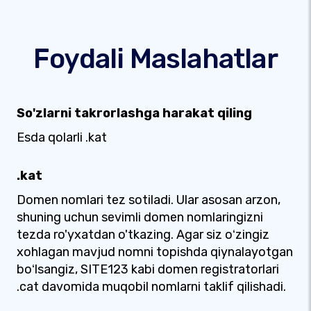
Foydali Maslahatlar
So'zlarni takrorlashga harakat qiling
Esda qolarli .kat
.kat
Domen nomlari tez sotiladi. Ular asosan arzon,
shuning uchun sevimli domen nomlaringizni
tezda ro'yxatdan o'tkazing. Agar siz oʻzingiz
xohlagan mavjud nomni topishda qiynalayotgan
boʻlsangiz, SITE123 kabi domen registratorlari
.cat davomida muqobil nomlarni taklif qilishadi.