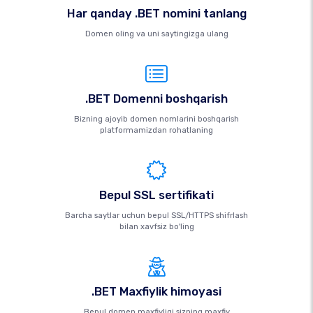
Har qanday .BET nomini tanlang
Domen oling va uni saytingizga ulang
.BET Domenni boshqarish
Bizning ajoyib domen nomlarini boshqarish
platformamizdan rohatlaning
Bepul SSL sertifikati
Barcha saytlar uchun bepul SSL/HTTPS shifrlash
bilan xavfsiz bo'ling
.BET Maxfiylik himoyasi
Bepul domen maxfiyligi sizning maxfiy