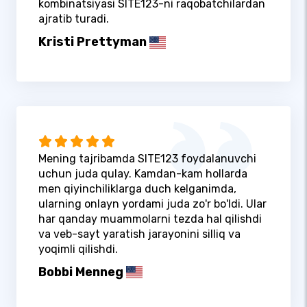
kombinatsiyasi SITE123-ni raqobatchilardan
ajratib turadi.
Kristi Prettyman
Mening tajribamda SITE123 foydalanuvchi
uchun juda qulay. Kamdan-kam hollarda
men qiyinchiliklarga duch kelganimda,
ularning onlayn yordami juda zo'r bo'ldi. Ular
har qanday muammolarni tezda hal qilishdi
va veb-sayt yaratish jarayonini silliq va
yoqimli qilishdi.
Bobbi Menneg