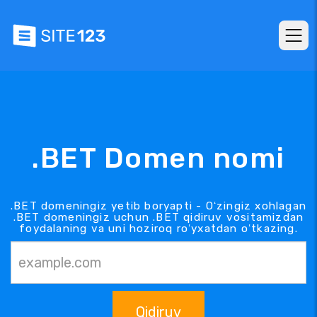
.BET Domen nomi
.BET domeningiz yetib boryapti - Oʻzingiz xohlagan
.BET domeningiz uchun .BET qidiruv vositamizdan
foydalaning va uni hoziroq roʻyxatdan oʻtkazing.
Qidiruv