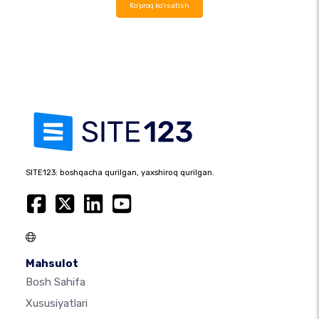
Ko'proq ko'rsatish
SITE123: boshqacha qurilgan, yaxshiroq qurilgan.
Mahsulot
Bosh Sahifa
Xususiyatlari