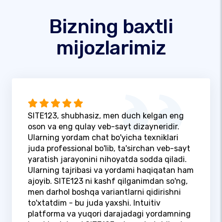
Bizning baxtli
mijozlarimiz
SITE123, shubhasiz, men duch kelgan eng
oson va eng qulay veb-sayt dizayneridir.
Ularning yordam chat bo'yicha texniklari
juda professional bo'lib, ta'sirchan veb-sayt
yaratish jarayonini nihoyatda sodda qiladi.
Ularning tajribasi va yordami haqiqatan ham
ajoyib. SITE123 ni kashf qilganimdan so'ng,
men darhol boshqa variantlarni qidirishni
to'xtatdim - bu juda yaxshi. Intuitiv
platforma va yuqori darajadagi yordamning