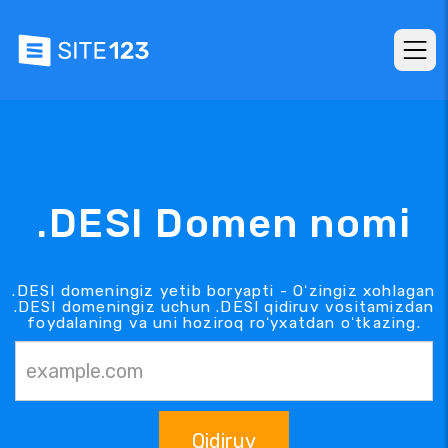
.DESI Domen nomi
.DESI domeningiz yetib boryapti - Oʻzingiz xohlagan
.DESI domeningiz uchun .DESI qidiruv vositamizdan
foydalaning va uni hoziroq roʻyxatdan oʻtkazing.
Qidiruv