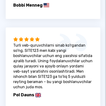
Bobbi Menneg
Turli veb-quruvchilarni sinab ko'rgandan
so'ng, SITE123 men kabi yangi
boshlanuvchilar uchun eng yaxshisi sifatida
ajralib turadi. Uning foydalanuvchilar uchun
qulay jarayoni va ajoyib onlayn yordami
veb-sayt yaratishni osonlashtiradi. Men
ishonch bilan SITE123 ga to‘liq 5 yulduzli
reyting beraman – bu yangi boshlanuvchilar
uchun juda mos.
Pol Dauns