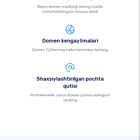
Bepul domen maxfiyligi sizning maxfiy
ma'lumotlaringizni himoya qiladi
Domen kengaytmalari
Domen TLDlarining katta tanlovidan tanlang
Shaxsiylashtirilgan pochta
qutisi
Professionallik uchun shaxsiy pochta qutingizni
yarating