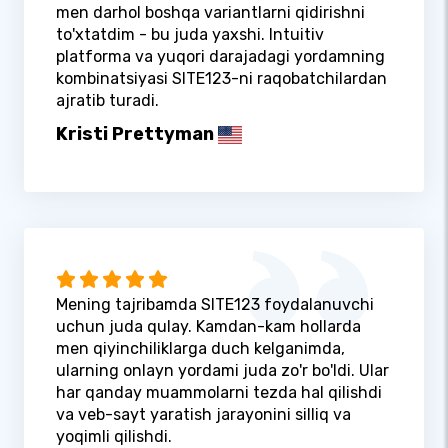
men darhol boshqa variantlarni qidirishni
to'xtatdim - bu juda yaxshi. Intuitiv
platforma va yuqori darajadagi yordamning
kombinatsiyasi SITE123-ni raqobatchilardan
ajratib turadi.
Kristi Prettyman
Mening tajribamda SITE123 foydalanuvchi
uchun juda qulay. Kamdan-kam hollarda
men qiyinchiliklarga duch kelganimda,
ularning onlayn yordami juda zo'r bo'ldi. Ular
har qanday muammolarni tezda hal qilishdi
va veb-sayt yaratish jarayonini silliq va
yoqimli qilishdi.