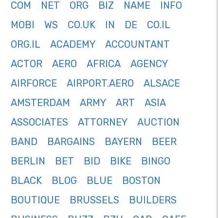
COM
NET
ORG
BIZ
NAME
INFO
MOBI
WS
CO.UK
IN
DE
CO.IL
ORG.IL
ACADEMY
ACCOUNTANT
ACTOR
AERO
AFRICA
AGENCY
AIRFORCE
AIRPORT.AERO
ALSACE
AMSTERDAM
ARMY
ART
ASIA
ASSOCIATES
ATTORNEY
AUCTION
BAND
BARGAINS
BAYERN
BEER
BERLIN
BET
BID
BIKE
BINGO
BLACK
BLOG
BLUE
BOSTON
BOUTIQUE
BRUSSELS
BUILDERS