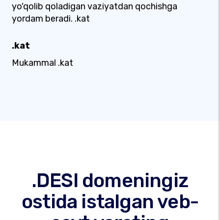
yo'qolib qoladigan vaziyatdan qochishga
yordam beradi. .kat
.kat
Mukammal .kat
.DESI domeningiz
ostida istalgan veb-