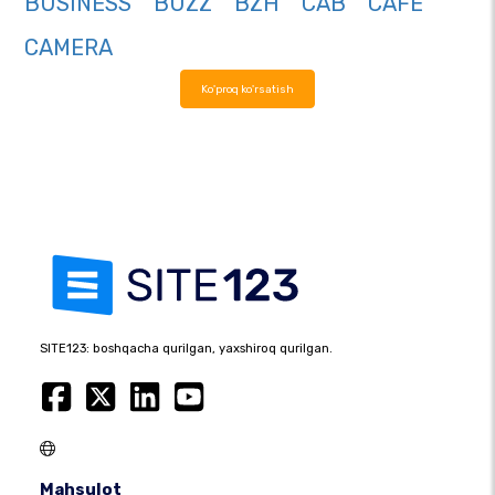
BUSINESS
BUZZ
BZH
CAB
CAFE
CAMERA
Ko'proq ko'rsatish
SITE123: boshqacha qurilgan, yaxshiroq qurilgan.
Mahsulot