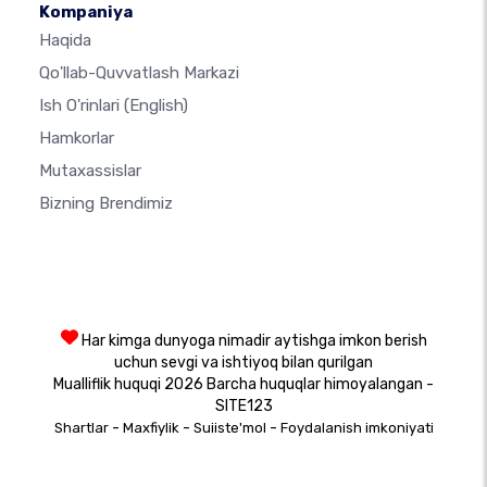
Kompaniya
Haqida
Qo'llab-Quvvatlash Markazi
Ish O'rinlari
(English)
Hamkorlar
Mutaxassislar
Bizning Brendimiz
Har kimga dunyoga nimadir aytishga imkon berish
uchun sevgi va ishtiyoq bilan qurilgan
Mualliflik huquqi 2026 Barcha huquqlar himoyalangan -
SITE123
-
-
-
Shartlar
Maxfiylik
Suiiste'mol
Foydalanish imkoniyati