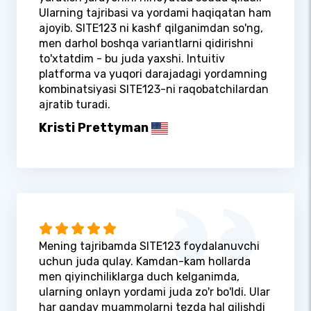
Ularning tajribasi va yordami haqiqatan ham
ajoyib. SITE123 ni kashf qilganimdan so'ng,
men darhol boshqa variantlarni qidirishni
to'xtatdim - bu juda yaxshi. Intuitiv
platforma va yuqori darajadagi yordamning
kombinatsiyasi SITE123-ni raqobatchilardan
ajratib turadi.
Kristi Prettyman
Mening tajribamda SITE123 foydalanuvchi
uchun juda qulay. Kamdan-kam hollarda
men qiyinchiliklarga duch kelganimda,
ularning onlayn yordami juda zo'r bo'ldi. Ular
har qanday muammolarni tezda hal qilishdi