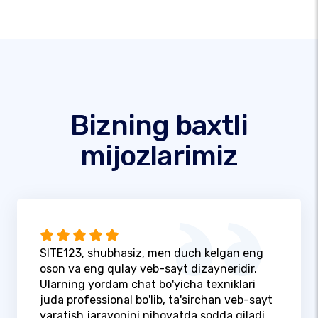
Bizning baxtli
mijozlarimiz
SITE123, shubhasiz, men duch kelgan eng
oson va eng qulay veb-sayt dizayneridir.
Ularning yordam chat bo'yicha texniklari
juda professional bo'lib, ta'sirchan veb-sayt
yaratish jarayonini nihoyatda sodda qiladi.