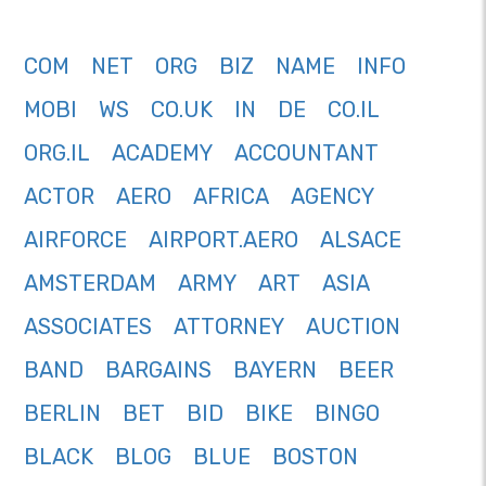
COM
NET
ORG
BIZ
NAME
INFO
MOBI
WS
CO.UK
IN
DE
CO.IL
ORG.IL
ACADEMY
ACCOUNTANT
ACTOR
AERO
AFRICA
AGENCY
AIRFORCE
AIRPORT.AERO
ALSACE
AMSTERDAM
ARMY
ART
ASIA
ASSOCIATES
ATTORNEY
AUCTION
BAND
BARGAINS
BAYERN
BEER
BERLIN
BET
BID
BIKE
BINGO
BLACK
BLOG
BLUE
BOSTON