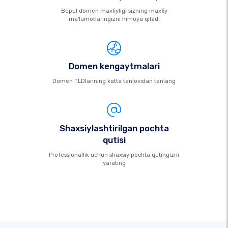
Bepul domen maxfiyligi sizning maxfiy
ma'lumotlaringizni himoya qiladi
Domen kengaytmalari
Domen TLDlarining katta tanlovidan tanlang
Shaxsiylashtirilgan pochta
qutisi
Professionallik uchun shaxsiy pochta qutingizni
yarating