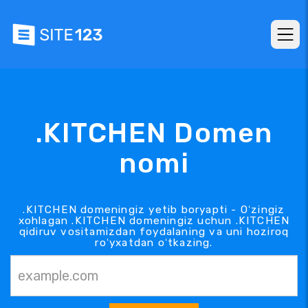
.KITCHEN Domen
nomi
.KITCHEN domeningiz yetib boryapti - Oʻzingiz
xohlagan .KITCHEN domeningiz uchun .KITCHEN
qidiruv vositamizdan foydalaning va uni hoziroq
roʻyxatdan oʻtkazing.