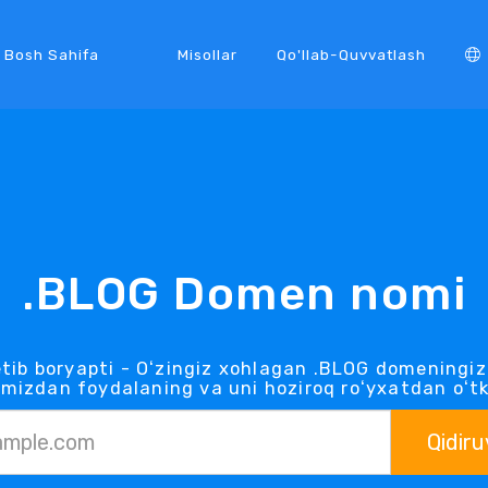
Bosh Sahifa
Misollar
Qo'llab-Quvvatlash
.BLOG Domen nomi
tib boryapti - Oʻzingiz xohlagan .BLOG domeningiz
mizdan foydalaning va uni hoziroq roʻyxatdan oʻt
Qidiru