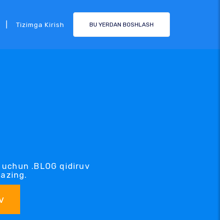
|
Tizimga Kirish
BU YERDAN BOSHLASH
 uchun .BLOG qidiruv
kazing.
v