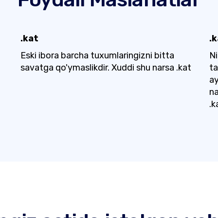
.kat
.
Eski ibora barcha tuxumlaringizni bitta
N
savatga qo'ymaslikdir. Xuddi shu narsa .kat
ta
ay
na
.k