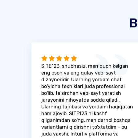
B
SITE123, shubhasiz, men duch kelgan
eng oson va eng qulay veb-sayt
dizayneridir. Ularning yordam chat
bo'yicha texniklari juda professional
bo'lib, ta'sirchan veb-sayt yaratish
jarayonini nihoyatda sodda qiladi.
Ularning tajribasi va yordami haqiqatan
ham ajoyib. SITE123 ni kashf
qilganimdan so'ng, men darhol boshqa
variantlarni qidirishni to'xtatdim - bu
juda yaxshi. Intuitiv platforma va