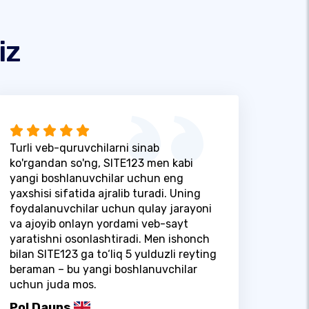
iz
Turli veb-quruvchilarni sinab
ko'rgandan so'ng, SITE123 men kabi
yangi boshlanuvchilar uchun eng
yaxshisi sifatida ajralib turadi. Uning
foydalanuvchilar uchun qulay jarayoni
va ajoyib onlayn yordami veb-sayt
yaratishni osonlashtiradi. Men ishonch
bilan SITE123 ga to‘liq 5 yulduzli reyting
beraman – bu yangi boshlanuvchilar
uchun juda mos.
Pol Dauns