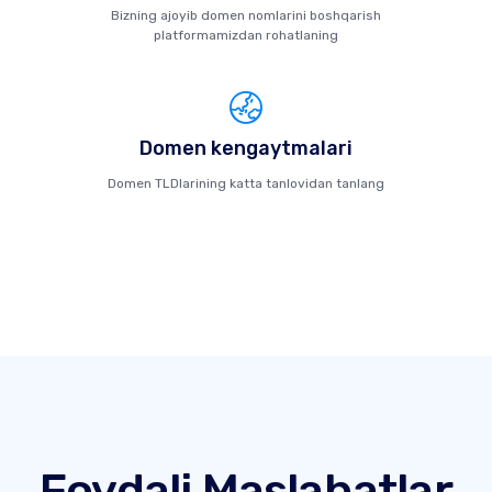
Bizning ajoyib domen nomlarini boshqarish
platformamizdan rohatlaning
Domen kengaytmalari
Domen TLDlarining katta tanlovidan tanlang
Foydali Maslahatlar