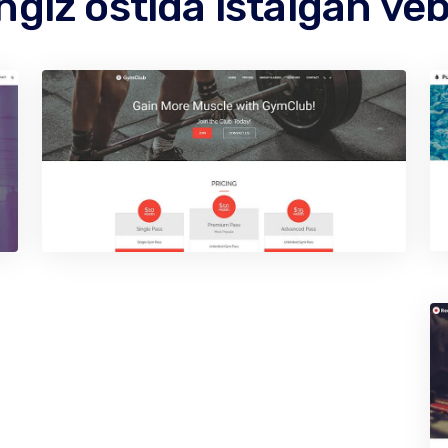
giz ostida istalgan veb