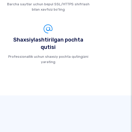
Barcha saytlar uchun bepul SSL/HTTPS shifrlash
bilan xavfsiz bo'ling
Shaxsiylashtirilgan pochta
qutisi
Professionallik uchun shaxsiy pochta qutingizni
yarating